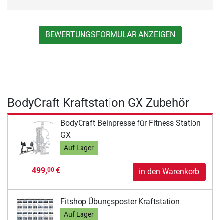
BEWERTUNGSFORMULAR ANZEIGEN
BodyCraft Kraftstation GX Zubehör
BodyCraft Beinpresse für Fitness Station
GX
Auf Lager
499,
€
00
in den Warenkorb
Fitshop Übungsposter Kraftstation
Auf Lager