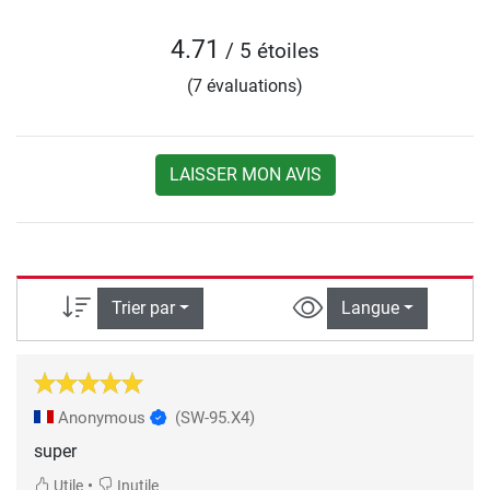
4.71
/ 5 étoiles
(7 évaluations)
LAISSER MON AVIS
Trier par
Langue
Anonymous
(SW-95.X4)
super
•
Utile
Inutile