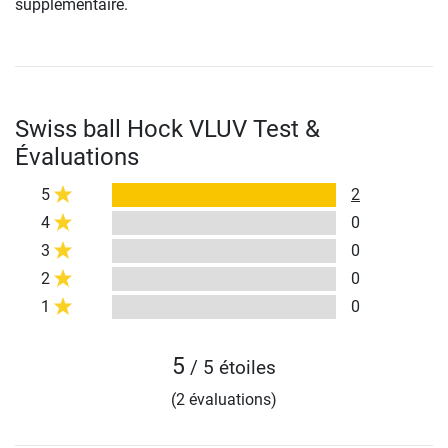
supplémentaire.
Swiss ball Hock VLUV Test &
Évaluations
5
2
4
0
3
0
2
0
1
0
5
/ 5 étoiles
(2 évaluations)