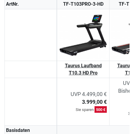
ArtNr.
TF-T103PRO-3-HD
TF-T1
Taurus Laufband
Taurus
T10.3 HD Pro
T10
UVP 
Bisher
UVP 4.499,00 €
3.999,00 €
Si
Sie sparen
500 €
30-
Basisdaten