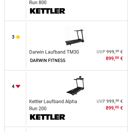
Run 800
3
00
Darwin Laufband TM30
UVP
999,
€
899,
€
00
4
00
Kettler Laufband Alpha
UVP
999,
€
899,
€
00
Run 200