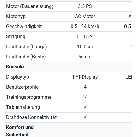
Motor (Dauerleistung)
3.5 PS
3.
Motortyp
AC-Motor
AC-
Geschwindigkeit
0.5 - 24 km/h
0.5 -
Steigung
0 - 15 %
0 -
Lauffläche (Länge)
160 cm
16
Lauffläche (Breite)
56 cm
5
Konsole
Displaytyp
TFT-Display
LED-
Benutzerprofile
4
Trainingsprogramme
44
Tablethalterung
✗
Drahtlose Konnektivität
✗
Komfort und
Sicherheit