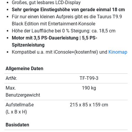
Großes, gut lesbares LCD-Display
Sehr geringe Einstiegshöhe von gerade einmal 18 cm
Für nur einen kleinen Aufpreis gibt es die Taurus T9.9
Black Edition mit Entertainment-Konsole
Höhe der Lauffläche bei 0 % Steigung: ca. 18,5 cm
Motor mit 3,5 PS-Dauerleistung | 5,5 PS-
Spitzenleistung
Kompatibel u.a. mit iConsole+(kostenfrei) und
Kinomap
Allgemeine Daten
ArtNr.
TF-T99-3
Max.
190 kg
Benutzergewicht
Aufstellmaße
215 x 85 x 159 cm
(L x B x H)
Basisdaten