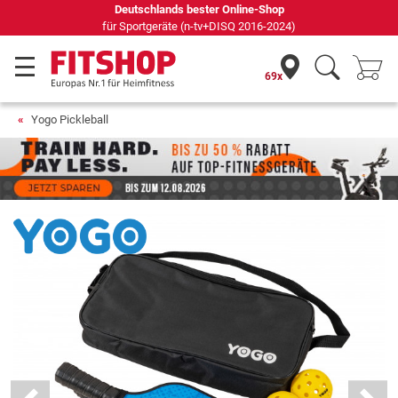
Deutschlands bester Online-Shop
für Sportgeräte (n-tv+DISQ 2016-2024)
69x
Yogo Pickleball