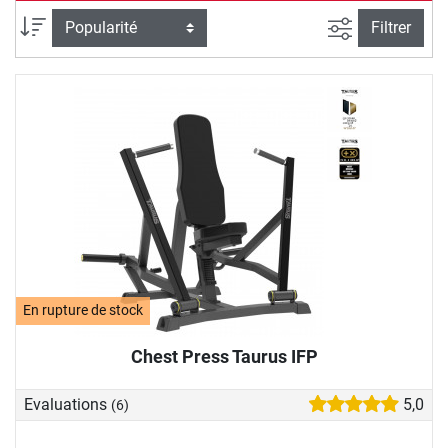
Filtrer la rec
Trier par
Filtrer
En rupture de stock
Chest Press Taurus IFP
Evaluations
5,0
(6)