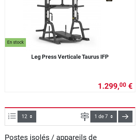
En stock
Leg Press Verticale Taurus IFP
1.299,
€
00
Articles par page :
Page
conti
Postes isolés / appareils de