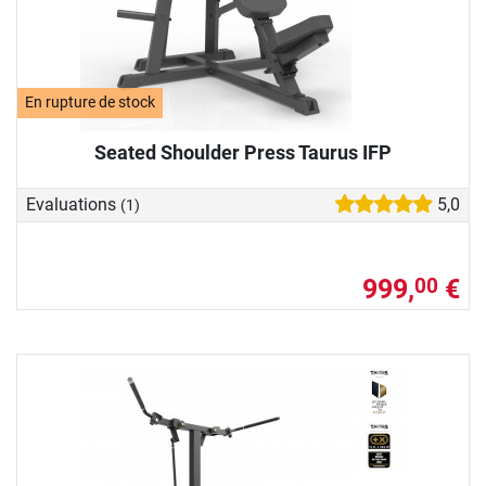
En rupture de stock
Seated Shoulder Press Taurus IFP
Evaluations
5,0
(1)
999,
€
00