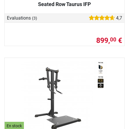
Seated Row Taurus IFP
Evaluations
4,7
(3)
899,
€
00
En stock