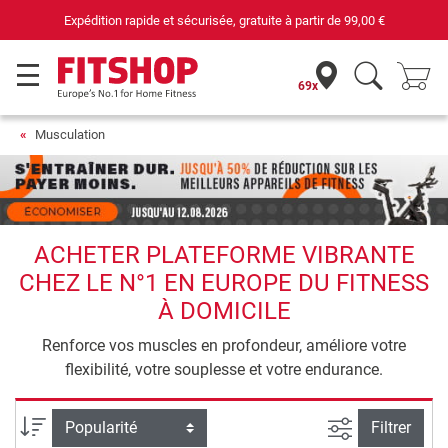
Votre expert du fitness à domicile depuis 42 ans
69x
Musculation
ACHETER PLATEFORME VIBRANTE
CHEZ LE N°1 EN EUROPE DU FITNESS
À DOMICILE
Renforce vos muscles en profondeur, améliore votre
flexibilité, votre souplesse et votre endurance.
Filtrer la rec
Trier par
Filtrer