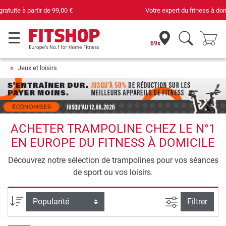
Votre expert du fitness à domicile depuis 42 ans
69x
Jeux et loisirs
ACHETER TRAMPOLINE CHEZ LE N°1
EN EUROPE DU FITNESS À DOMICILE
Découvrez notre sélection de trampolines pour vos séances
de sport ou vos loisirs.
Filtrer la rec
Trier par
Filtrer