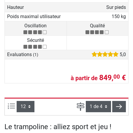
Hauteur
Sur pieds
Poids maximal utilisateur
150 kg
Oscillation
Qualité
Sécurité
Evaluations
5,0
(1)
849,
€
00
à partir de
Articles par page :
Page
conti
Le trampoline : alliez sport et jeu !