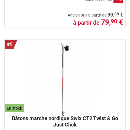
Vous économisez
11%
00
90,
€
Ancien prix à partir de
79,
€
90
à partir de
#9
En stock
Bâtons marche nordique Swix CT2 Twist & Go
Just Click