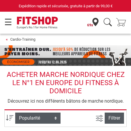
Votre expert du fitness à domicile depuis 42 ans
69x
Cardio-Training
ACHETER MARCHE NORDIQUE CHEZ
LE N°1 EN EUROPE DU FITNESS À
DOMICILE
Découvrez ici nos différents bâtons de marche nordique.
Filtrer la rec
Trier par
Filtrer