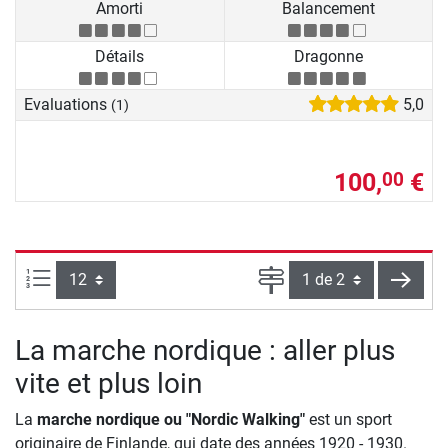
Amorti
Balancement
Détails
Dragonne
Evaluations
5,0
(1)
100,
€
00
Articles par page :
Page
conti
La marche nordique : aller plus
vite et plus loin
La
marche nordique ou "Nordic Walking"
est un sport
originaire de Finlande, qui date des années 1920 - 1930.