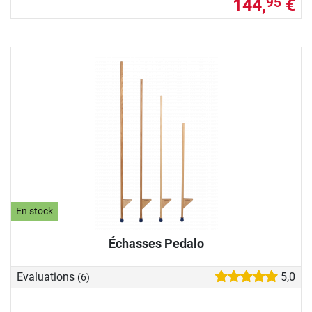
144,
€
95
En stock
Échasses Pedalo
Evaluations
5,0
(6)