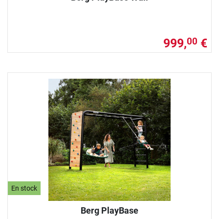
999,
€
00
En stock
Berg PlayBase