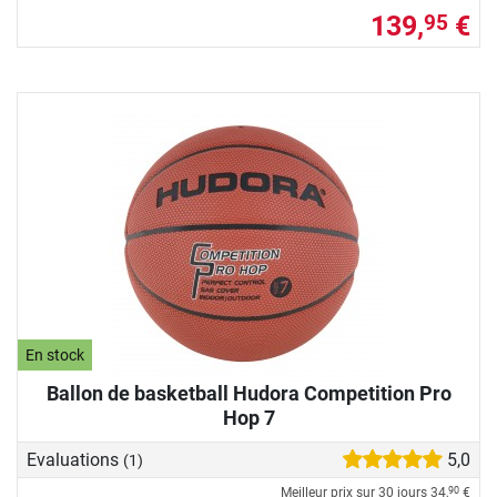
139,
€
95
En stock
Ballon de basketball Hudora Competition Pro
Hop 7
Evaluations
5,0
(1)
Meilleur prix sur 30 jours
34,
€
90