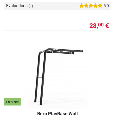
Evaluations
5,0
(1)
28,
€
00
En stock
Berg PlayBase Wall