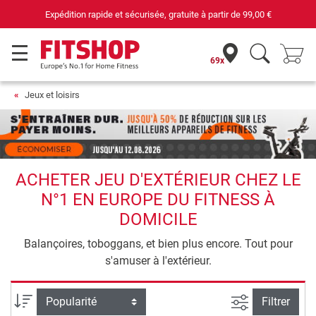
Expédition rapide et sécurisée, gratuite à partir de
99,00 €
69x
Jeux et loisirs
ACHETER JEU D'EXTÉRIEUR CHEZ LE
N°1 EN EUROPE DU FITNESS À
DOMICILE
Balançoires, toboggans, et bien plus encore. Tout pour
s'amuser à l'extérieur.
Filtrer la rec
Trier par
Filtrer