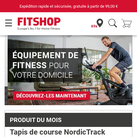
pide et sécurisée, gratuite à partir de
99,00 €
Votre expe
69x
Previous
Next
PRODUIT DU MOIS
Tapis de course NordicTrack