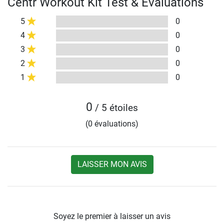
Centr Workout Kit Test & Évaluations
5
0
4
0
3
0
2
0
1
0
0
/ 5 étoiles
(0 évaluations)
LAISSER MON AVIS
Soyez le premier à laisser un avis