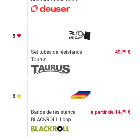
5
Set tubes de résistance
49,
€
90
Taurus
6
Bande de résistance
à partir de
14,
€
90
BLACKROLL Loop