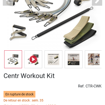
Previous
Next
Centr Workout Kit
Ref.
CTR-CWK
En rupture de stock
De retour en stock : sem. 35