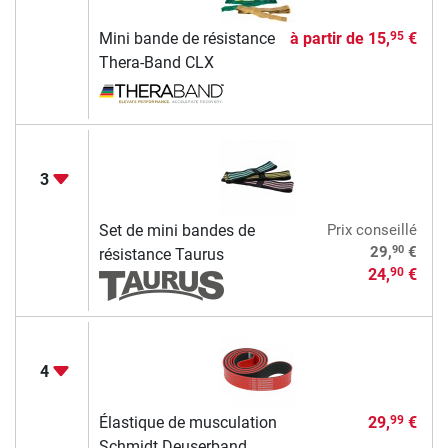
Mini bande de résistance
à partir de
15,
€
95
Thera-Band CLX
3
Set de mini bandes de
Prix conseillé
90
29,
€
résistance Taurus
24,
€
90
4
Élastique de musculation
29,
€
99
Schmidt Deuserband