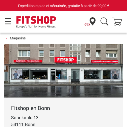
de
99,00 €
Votre expert du fitness à domicile depuis 42 
69x
Magasins
Fitshop en Bonn
Sandkaule 13
53111 Bonn