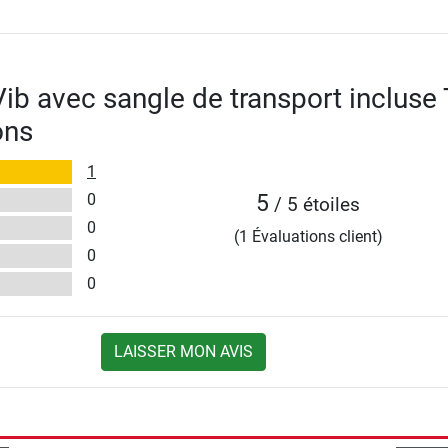
ib avec sangle de transport incluse 
ons
1
0
5
/ 5 étoiles
0
(1 Évaluations client)
0
0
LAISSER MON AVIS