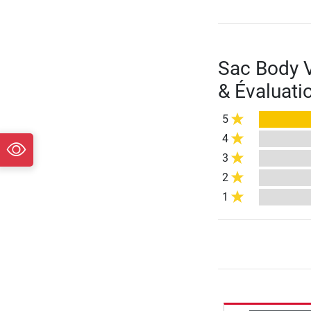
Sac Body V
& Évaluati
5
4
3
2
1