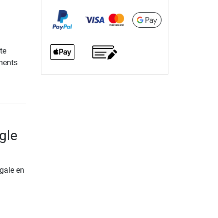
te
iments
gle
gale en