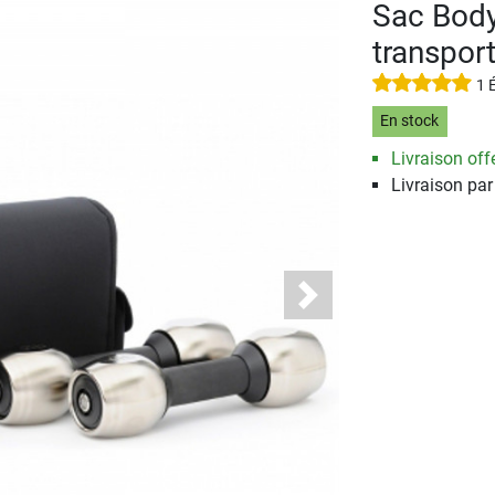
Sac Body
transport
1 
En stock
Livraison offe
Livraison pa
Next