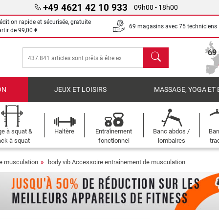
+49 4621 42 10 933
09h00 - 18h00
dition rapide et sécurisée, gratuite
69 magasins avec 75 techniciens
artir de
99,00 €
chercher
69
ON
JEUX ET LOISIRS
MASSAGE, YOGA ET 
e à squat &
Haltère
Entraînement
Banc abdos /
Bar
ck à squat
fonctionnel
lombaires
tra
e musculation
body vib Accessoire entraînement de musculation