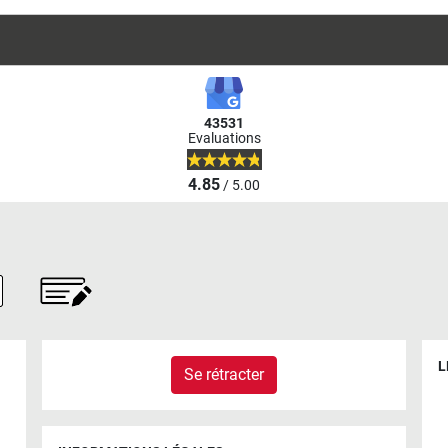
43531
Evaluations
4.85
/ 5.00
L
Se rétracter