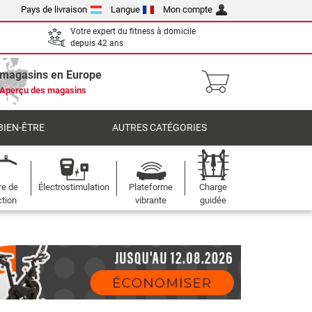
Pays de livraison
Langue
Mon compte
Votre expert du fitness à domicile
depuis 42 ans
 magasins en Europe
Aperçu des magasins
BIEN-ÊTRE
AUTRES CATÉGORIES
re de
Électrostimulation
Plateforme
Charge
ction
vibrante
guidée