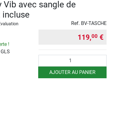
 Vib avec sangle de
 incluse
Ref.
BV-TASCHE
Évaluation
119,
€
00
rte !
r GLS
Quantité
AJOUTER AU PANIER