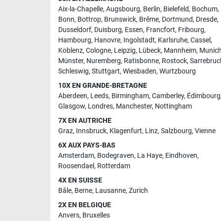
Aix-la-Chapelle
,
Augsbourg
,
Berlin
,
Bielefeld
,
Bochum
,
Bonn
,
Bottrop
,
Brunswick
,
Brême
,
Dortmund
,
Dresde
,
Dusseldorf
,
Duisburg
,
Essen
,
Francfort
,
Fribourg
,
Hambourg
,
Hanovre
,
Ingolstadt
,
Karlsruhe
,
Cassel
,
Koblenz
,
Cologne
,
Leipzig
,
Lübeck
,
Mannheim
,
Munic
Münster
,
Nuremberg
,
Ratisbonne
,
Rostock
,
Sarrebruc
Schleswig
,
Stuttgart
,
Wiesbaden
,
Wurtzbourg
10X EN GRANDE-BRETAGNE
Aberdeen
,
Leeds
,
Birmingham
,
Camberley
,
Édimbourg
Glasgow
,
Londres
,
Manchester
,
Nottingham
7X EN AUTRICHE
Graz
,
Innsbruck
,
Klagenfurt
,
Linz
,
Salzbourg
,
Vienne
6X AUX PAYS-BAS
Amsterdam
,
Bodegraven
,
La Haye
,
Eindhoven
,
Roosendael
,
Rotterdam
4X EN SUISSE
Bâle
,
Berne
,
Lausanne
,
Zurich
2X EN BELGIQUE
Anvers
,
Bruxelles