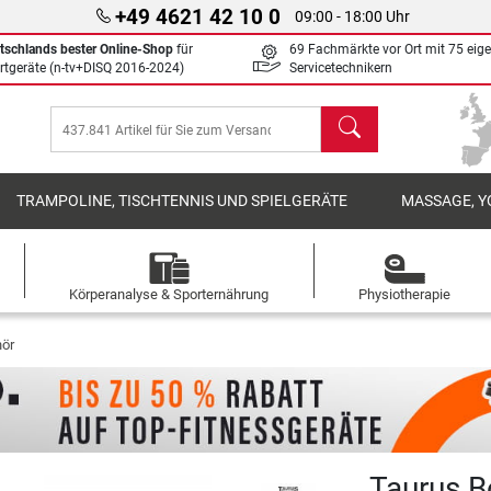
+49 4621 42 10 0
09:00 - 18:00 Uhr
tschlands bester Online-Shop
für
69 Fachmärkte vor Ort mit 75 eig
rtgeräte (n-tv+DISQ 2016-2024)
Servicetechnikern
Suchen
TRAMPOLINE, TISCHTENNIS UND SPIELGERÄTE
MASSAGE, Y
Körperanalyse & Sporternährung
Physiotherapie
hör
Taurus B