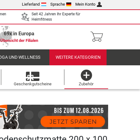
Lieferland
Sprache
Mein Konto
enen
Seit 42 Jahren Ihr Experte für
Heimfitness
69x in Europa
Übersicht der Filialen
OGA UND WELLNESS
WEITERE KATEGORIEN
Geschenkgutscheine
Zubehör
odenschutzmatte 200 x 100