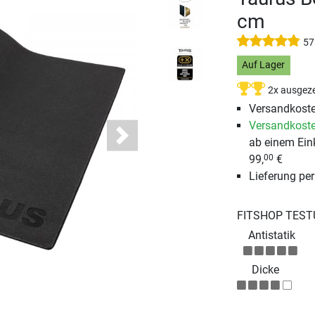
cm
57
Auf Lager
2x ausgeze
Versandkoste
Versandkoste
ab einem Ein
Next
99,
€
00
Lieferung pe
FITSHOP TEST
Antistatik
Dicke