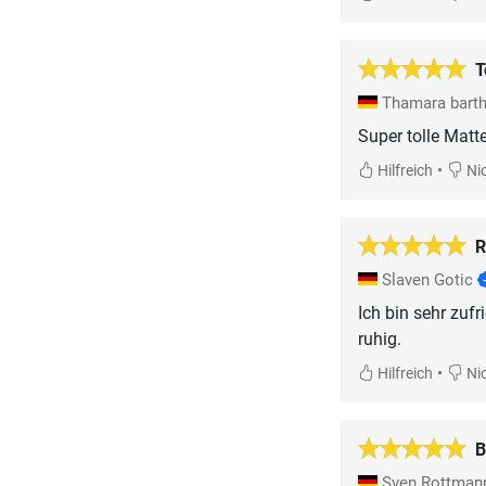
T
Thamara bart
Super tolle Matte
•
Hilfreich
Nic
R
Slaven Gotic
Ich bin sehr zuf
ruhig.
•
Hilfreich
Nic
B
Sven Rottma