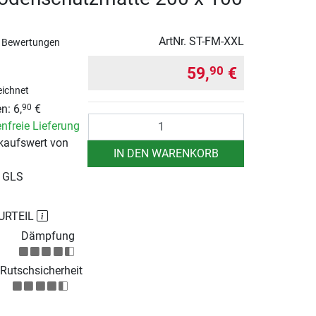
ArtNr.
ST-FM-XXL
 Bewertungen
59,
€
90
ichnet
n: 6,
€
90
Anzahl
nfreie Lieferung
kaufswert von
IN DEN WARENKORB
r GLS
URTEIL
Dämpfung
Rutschsicherheit