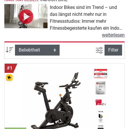
Indoor Bikes sind im Trend – und
das längst nicht mehr nur in
Fitnessstudios: Immer mehr
Fitnessbegeisterte kaufen ein Indoor
Cycle für zu Hause. Radsportlern
weiterlesen
ermöglicht das Indoor Bike ein
optimales Rennradtraining,
Ansicht filte
Sortierung
Filter
vollkommen unabhängig von Wetter
und Jahreszeit. Ein Indoor Bike ist
#1
die sportliche Lösung, wenn Sie zu
Hause Ihre Ausdauer steigern oder
abnehmen möchten und gerne
Fahrrad fahren. Das Training ist
leicht zu erlernen und für Menschen
jeden Alters geeignet, da die
Intensität je nach Fitnesslevel und
Trainingsziel bestimmt werden kann.
Erleben Sie Radsport-Feeling in den