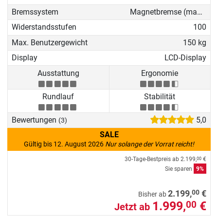
Bremssystem
Magnetbremse (manuell)
Widerstandsstufen
100
Max. Benutzergewicht
150 kg
Display
LCD-Display
Ausstattung
Ergonomie
Rundlauf
Stabilität
Bewertungen
5,0
(3)
SALE
Gültig bis 12. August 2026
Nur solange der Vorrat reicht!
30-Tage-Bestpreis ab
2.199,
€
00
Sie sparen
9%
00
2.199,
€
Bisher ab
1.999,
€
00
Jetzt ab