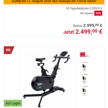
Gültig bis 12. August 2026
Nur solange der Vorrat reicht!
30-Tage-Bestpreis
2.999,
€
00
Sie sparen
16%
00
2.999,
€
Bisher
2.499,
€
00
Jetzt
#6
Auf Lager