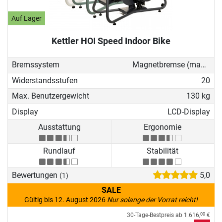
Auf Lager
Kettler HOI Speed Indoor Bike
Bremssystem
Magnetbremse (manuell)
Widerstandsstufen
20
Max. Benutzergewicht
130 kg
Display
LCD-Display
Ausstattung
Ergonomie
Rundlauf
Stabilität
Bewertungen
5,0
(1)
SALE
Gültig bis 12. August 2026
Nur solange der Vorrat reicht!
30-Tage-Bestpreis ab
1.616,
€
00