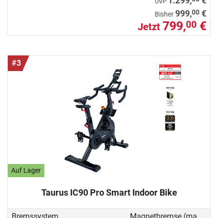
1.299,
€
UVP
00
999,
€
Bisher
799,
€
00
Jetzt
#3
Auf Lager
Taurus IC90 Pro Smart Indoor Bike
Bremssystem
Magnetbremse (manuell)