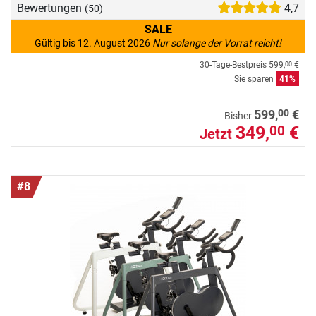
Bewertungen
4,7
(50)
SALE
Gültig bis 12. August 2026
Nur solange der Vorrat reicht!
30-Tage-Bestpreis
599,
€
00
Sie sparen
41%
00
599,
€
Bisher
349,
€
00
Jetzt
#8