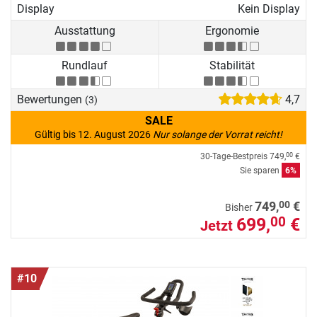
Display
Kein Display
Ausstattung
Ergonomie
Rundlauf
Stabilität
Bewertungen
4,7
(3)
SALE
Gültig bis 12. August 2026
Nur solange der Vorrat reicht!
30-Tage-Bestpreis
749,
€
00
Sie sparen
6%
00
749,
€
Bisher
699,
€
00
Jetzt
#10