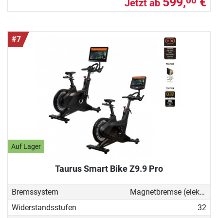
599,
€
00
Jetzt ab
#7
Auf Lager
Taurus Smart Bike Z9.9 Pro
Bremssystem
Magnetbremse (elektronisch)
Widerstandsstufen
32