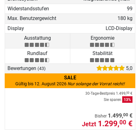
Widerstandsstufen
99
Max. Benutzergewicht
180 kg
Display
LCD-Display
Ausstattung
Ergonomie
Rundlauf
Stabilität
Bewertungen
5,0
(43)
SALE
Gültig bis 12. August 2026
Nur solange der Vorrat reicht!
30-Tage-Bestpreis
1.499,
€
00
Sie sparen
13%
00
1.499,
€
Bisher
1.299,
€
00
Jetzt