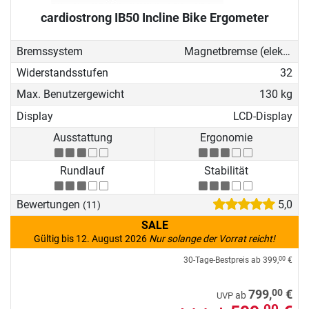
cardiostrong IB50 Incline Bike Ergometer
Bremssystem
Magnetbremse (elektronisch)
Widerstandsstufen
32
Max. Benutzergewicht
130 kg
Display
LCD-Display
Ausstattung
Ergonomie
Rundlauf
Stabilität
Bewertungen
5,0
(11)
SALE
Gültig bis 12. August 2026
Nur solange der Vorrat reicht!
30-Tage-Bestpreis ab
399,
€
00
00
799,
€
ab
UVP