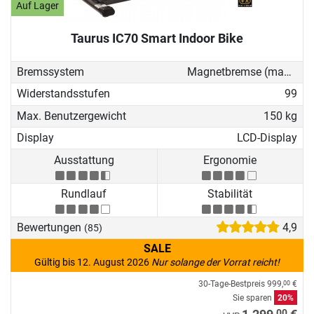
eigenen vier Wänden!
Auf Lager
Taurus IC70 Smart Indoor Bike
Bremssystem
Magnetbremse (manuell)
Widerstandsstufen
99
Max. Benutzergewicht
150 kg
Display
LCD-Display
Ausstattung
Ergonomie
Rundlauf
Stabilität
Bewertungen
4,9
(85)
SALE
Gültig bis 12. August 2026
Nur solange der Vorrat reicht!
30-Tage-Bestpreis
999,
€
00
Sie sparen
20%
00