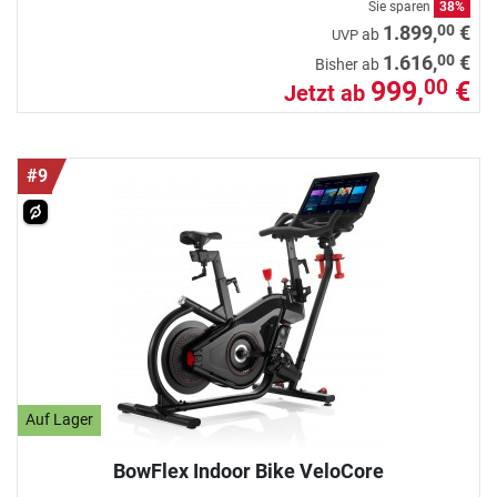
Sie sparen
38%
00
1.899,
€
ab
UVP
00
1.616,
€
Bisher ab
999,
€
00
Jetzt ab
#9
Auf Lager
BowFlex Indoor Bike VeloCore