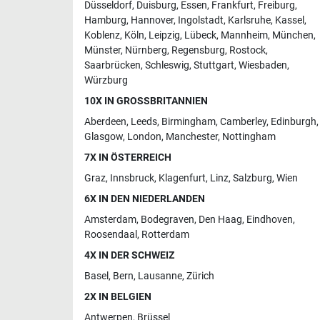
Düsseldorf
,
Duisburg
,
Essen
,
Frankfurt
,
Freiburg
,
Hamburg
,
Hannover
,
Ingolstadt
,
Karlsruhe
,
Kassel
,
Koblenz
,
Köln
,
Leipzig
,
Lübeck
,
Mannheim
,
München
,
Münster
,
Nürnberg
,
Regensburg
,
Rostock
,
Saarbrücken
,
Schleswig
,
Stuttgart
,
Wiesbaden
,
Würzburg
10X IN GROSSBRITANNIEN
Aberdeen
,
Leeds
,
Birmingham
,
Camberley
,
Edinburgh
,
Glasgow
,
London
,
Manchester
,
Nottingham
7X IN ÖSTERREICH
Graz
,
Innsbruck
,
Klagenfurt
,
Linz
,
Salzburg
,
Wien
6X IN DEN NIEDERLANDEN
Amsterdam
,
Bodegraven
,
Den Haag
,
Eindhoven
,
Roosendaal
,
Rotterdam
4X IN DER SCHWEIZ
Basel
,
Bern
,
Lausanne
,
Zürich
2X IN BELGIEN
Antwerpen
,
Brüssel