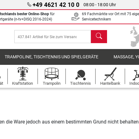
+49 4621 42 10 0
08:00 - 18:00 Uhr
tschlands bester Online-Shop
für
69 Fachmärkte vor Ort mit 75 eig
rtgeräte (n-tv+DISQ 2016-2024)
Servicetechnikern
Suchen
TRAMPOLINE, TISCHTENNIS UND SPIELGERÄTE
MASSAGE, Y
ät
Kraftstation
Trampolin
Tischtennis
Hantelbank
Indoo
nen die Ware jedoch aus einem bestimmten Grund nicht behalten