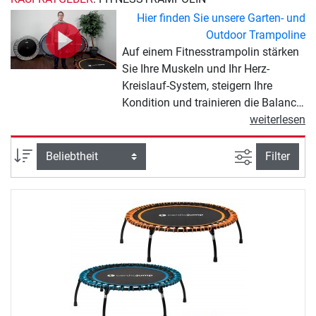
Hier finden Sie unsere Garten- und
Outdoor Trampoline
Auf einem Fitnesstrampolin stärken
Sie Ihre Muskeln und Ihr Herz-
Kreislauf-System, steigern Ihre
Kondition und trainieren die Balance.
Durch den hohen Kalorienverbrauch
weiterlesen
eignen sich Fitnesstrampoline
außerdem ideal zum Abnehmen.
Ansicht filte
Sortierung
Filter
Das Training ist sehr
gelenkschonend und deshalb ideal
geeignet für Einsteiger und
Menschen mit Gelenkproblemen.
Anspruchsvolle Sportler können auf
dem Fitnesstrampolin ein intensives
Power-Workout absolvieren. Ein
besonders schöner Trainingseffekt:
Beim Schwingen auf dem