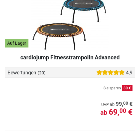
Auf Lager
cardiojump Fitnesstrampolin Advanced
Bewertungen
4,9
(20)
Sie sparen
30 €
00
99,
€
ab
UVP
69,
€
00
ab