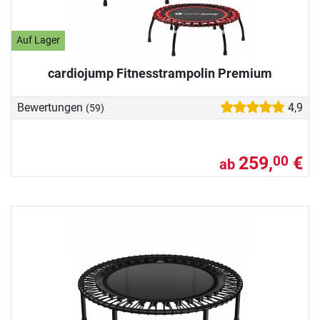
Fitnesstrampolin werden
Glückshormone ausgeschüttet, die
für Ihr Wohlbefinden und gute Laune
Auf Lager
sorgen. Wir helfen Ihnen bei der
cardiojump Fitnesstrampolin Premium
Entscheidung: In unserem
Kaufratgeber stellen wir Ihnen
Bewertungen
4,9
(59)
wichtige Informationen zur
Federung, dem Sprungtuch und
mehr übersichtlich zusammen.
259,
€
00
ab