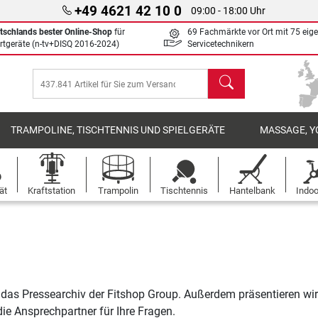
+49 4621 42 10 0
09:00 - 18:00 Uhr
tschlands bester Online-Shop
für
69 Fachmärkte vor Ort mit 75 eig
rtgeräte (n-tv+DISQ 2016-2024)
Servicetechnikern
Suchen
TRAMPOLINE, TISCHTENNIS UND SPIELGERÄTE
MASSAGE, Y
ät
Kraftstation
Trampolin
Tischtennis
Hantelbank
Indoo
 das Pressearchiv der Fitshop Group. Außerdem präsentieren wir 
e Ansprechpartner für Ihre Fragen.