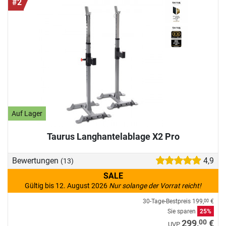
#2
Auf Lager
Taurus Langhantelablage X2 Pro
Bewertungen
4,9
(13)
SALE
Gültig bis 12. August 2026
Nur solange der Vorrat reicht!
30-Tage-Bestpreis
199,
€
00
Sie sparen
25%
00
299,
€
UVP