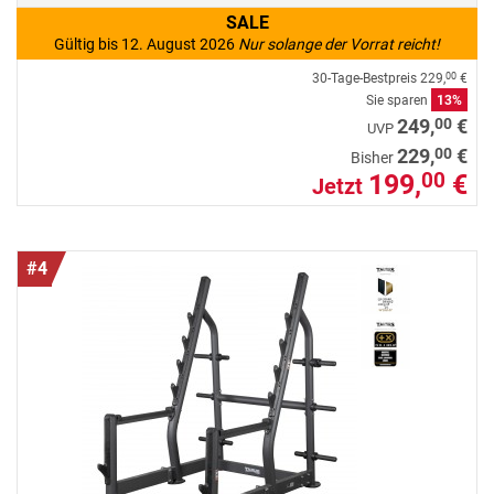
SALE
Gültig bis 12. August 2026
Nur solange der Vorrat reicht!
30-Tage-Bestpreis
229,
€
00
Sie sparen
13%
00
249,
€
UVP
00
229,
€
Bisher
199,
€
00
Jetzt
#4