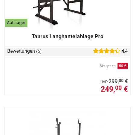
Auf Lager
Taurus Langhantelablage Pro
Bewertungen
4,4
(5)
Sie sparen
50 €
00
299,
€
UVP
249,
€
00