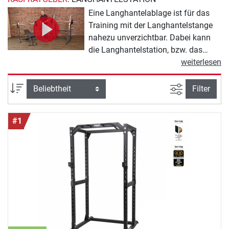
Eine Langhantelablage ist für das
Training mit der Langhantelstange
nahezu unverzichtbar. Dabei kann
die Langhantelstation, bzw. das
Hantelrack bei vielen verschiedenen
weiterlesen
Übungen eingesetzt werden. Zum
Beispiel als sichere Ablage beim
Ansicht filte
Sortierung
Filter
Bankdrücken, um zu Hause effektiv
die Brustmuskulatur zu stärken.
#1
Dafür lässt sich in der Regel die
Höhe der Ablage auch verstellen, um
die Langhantelablage zum Beispiel
auch für Squats nutzen zu können.
Unsere Langhantelablagen
Kaufberatung erklärt die wichtigsten
Unterschiede und Kaufkriterien.