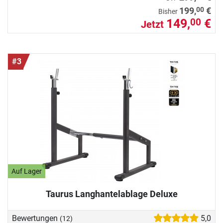
00
199,
€
Bisher
149,
€
00
Jetzt
#3
Auf Lager
Taurus Langhantelablage Deluxe
Bewertungen
5,0
(12)