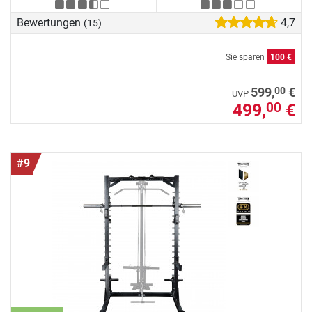
Bewertungen
4,7
(15)
Sie sparen
100 €
00
599,
€
UVP
499,
€
00
#9