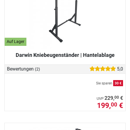
Auf Lager
Darwin Kniebeugenständer | Hantelablage
Bewertungen
5,0
(2)
Sie sparen
30 €
00
229,
€
UVP
199,
€
00