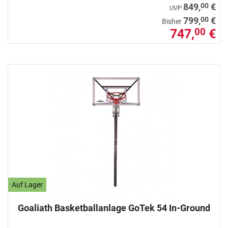
00
849,
€
UVP
00
799,
€
Bisher
747,
€
00
Auf Lager
Goaliath Basketballanlage GoTek 54 In-Ground