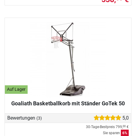
Auf Lager
Goaliath Basketballkorb mit Ständer GoTek 50
Bewertungen
5,0
(3)
30-Tage-Bestpreis
799,
€
00
Sie sparen
6%