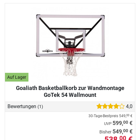
Auf Lager
Goaliath Basketballkorb zur Wandmontage
GoTek 54 Wallmount
Bewertungen
4,0
(1)
30-Tage-Bestpreis
549,
€
00
00
599,
€
UVP
00
549,
€
Bisher
538,
€
00