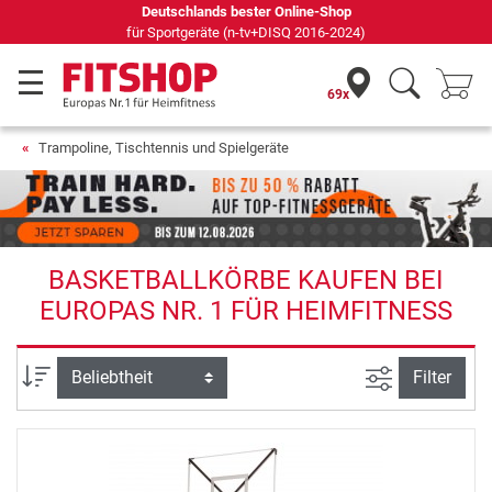
Seit 42 Jahren Ihr Experte für Heimfitness
69x
Trampoline, Tischtennis und Spielgeräte
BASKETBALLKÖRBE KAUFEN BEI
EUROPAS NR. 1 FÜR HEIMFITNESS
Ansicht filte
Sortierung
Filter