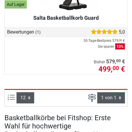
Auf Lager
Salta Basketballkorb Guard
Bewertungen
5,0
(1)
30-Tage-Bestpreis
579,
€
00
Sie sparen
13%
00
579,
€
Bisher
499,
€
00
Artikel pro Seite:
Seite
Basketballkörbe bei Fitshop: Erste
Wahl für hochwertige