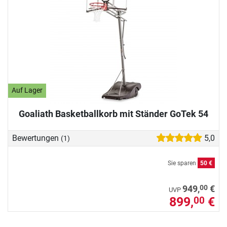
Auf Lager
Goaliath Basketballkorb mit Ständer GoTek 54
Bewertungen
5,0
(1)
Sie sparen
50 €
00
949,
€
UVP
899,
€
00