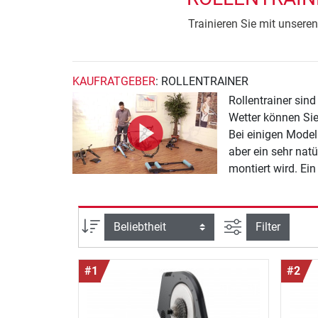
Trainieren Sie mit unsere
KAUFRATGEBER
: ROLLENTRAINER
Rollentrainer sin
Wetter können Sie 
Bei einigen Model
aber ein sehr natürliches Fahrgefühl
montiert wird. Ei
Ansicht filtern
Sortierung
Filter
#1
#2