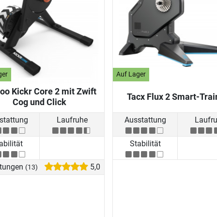
ger
Auf Lager
o Kickr Core 2 mit Zwift
Tacx Flux 2 Smart-Trai
Cog und Click
stattung
Laufruhe
Ausstattung
Laufr
abilität
Stabilität
tungen
5,0
(13)