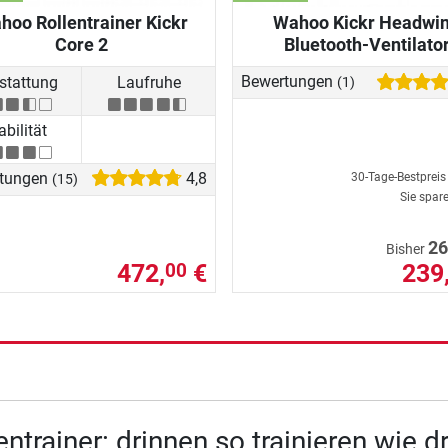
hoo Rollentrainer Kickr
Wahoo Kickr Headwi
Core 2
Bluetooth-Ventilato
stattung
Laufruhe
Bewertungen
(1)
abilität
tungen
4,8
30-Tage-Bestprei
(15)
Sie spar
26
Bisher
472,
€
239
00
entrainer: drinnen so trainieren wie 