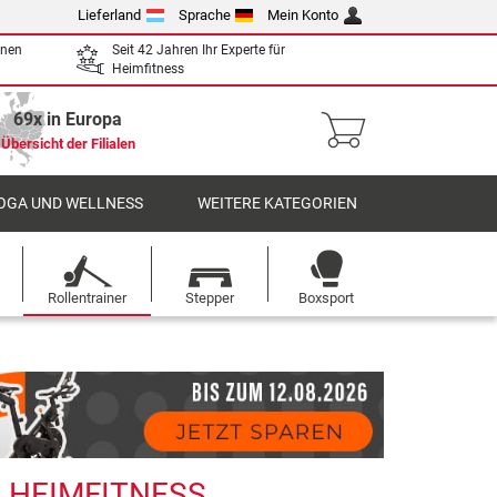
Lieferland
Sprache
Mein Konto
enen
Seit 42 Jahren Ihr Experte für
Heimfitness
69x in Europa
Übersicht der Filialen
OGA UND WELLNESS
WEITERE KATEGORIEN
Rollentrainer
Stepper
Boxsport
R HEIMFITNESS