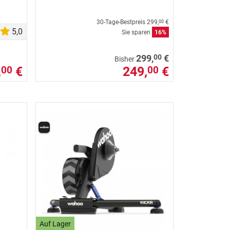
30-Tage-Bestpreis
299,
€
00
5,0
Sie sparen
16%
00
299,
€
Bisher
,
€
249,
€
00
00
Auf Lager