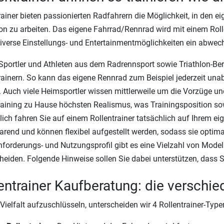
rainer bieten passionierten Radfahrern die Möglichkeit, in den e
on zu arbeiten. Das eigene Fahrrad/Rennrad wird mit einem Roll
iverse Einstellungs- und Entertainmentmöglichkeiten ein abwech
portler und Athleten aus dem Radrennsport sowie Triathlon-Bere
rainern. So kann das eigene Rennrad zum Beispiel jederzeit una
 Auch viele Heimsportler wissen mittlerweile um die Vorzüge und 
aining zu Hause höchsten Realismus, was Trainingsposition sowie
lich fahren Sie auf einem Rollentrainer tatsächlich auf Ihrem e
arend und können flexibel aufgestellt werden, sodass sie optima
forderungs- und Nutzungsprofil gibt es eine Vielzahl von Modell
heiden. Folgende Hinweise sollen Sie dabei unterstützen, dass 
entrainer Kaufberatung: die verschi
Vielfalt aufzuschlüsseln, unterscheiden wir 4 Rollentrainer-Type