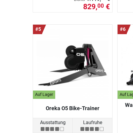
829,
€
00
#5
#6
Auf Lager
Auf La
Wah
Oreka O5 Bike-Trainer
Ausstattung
Laufruhe