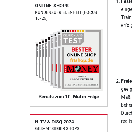
Feste
ONLINE-SHOPS
einge
KUNDENZUFRIEDENHEIT (FOCUS
Train
16/26)
erfol
Freie
geeig
Bereits zum 10. Mal in Folge
Maß 
beher
Durch
reali
N-TV & DISQ 2024
GESAMTSIEGER SHOPS