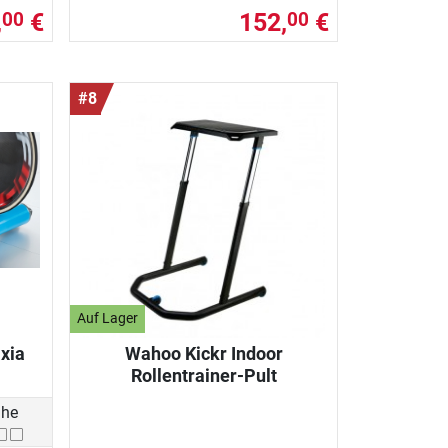
,
€
152,
€
00
00
#8
Auf Lager
axia
Wahoo Kickr Indoor
Rollentrainer-Pult
uhe