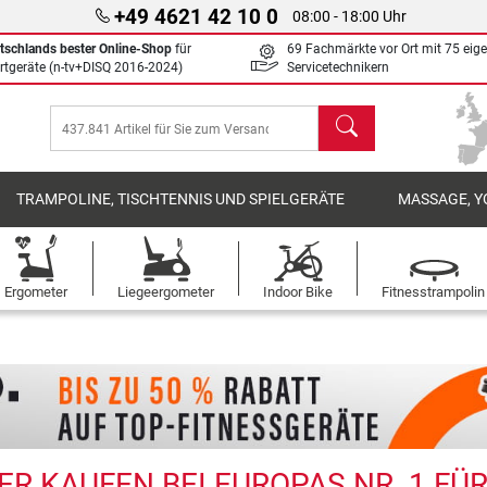
+49 4621 42 10 0
08:00 - 18:00 Uhr
tschlands bester Online-Shop
für
69 Fachmärkte vor Ort mit 75 eig
rtgeräte (n-tv+DISQ 2016-2024)
Servicetechnikern
Suchen
TRAMPOLINE, TISCHTENNIS UND SPIELGERÄTE
MASSAGE, Y
Ergometer
Liegeergometer
Indoor Bike
Fitnesstrampolin
R KAUFEN BEI EUROPAS NR. 1 FÜ