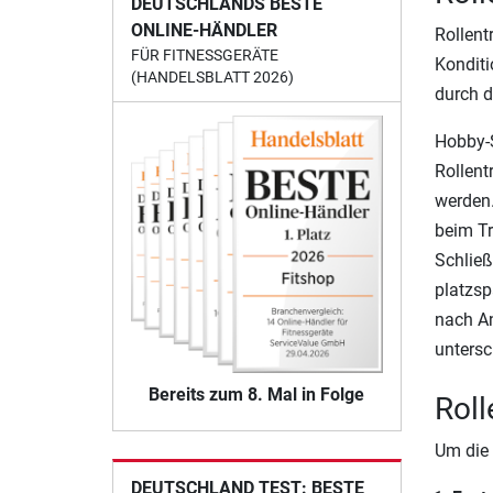
DEUTSCHLANDS BESTE
ONLINE-HÄNDLER
Rollent
FÜR FITNESSGERÄTE
Konditi
(HANDELSBLATT 2026)
durch d
Hobby-S
Rollent
werden.
beim Tr
Schließ
platzsp
nach An
untersc
Bereits zum 8. Mal in Folge
Roll
Um die 
DEUTSCHLAND TEST: BESTE