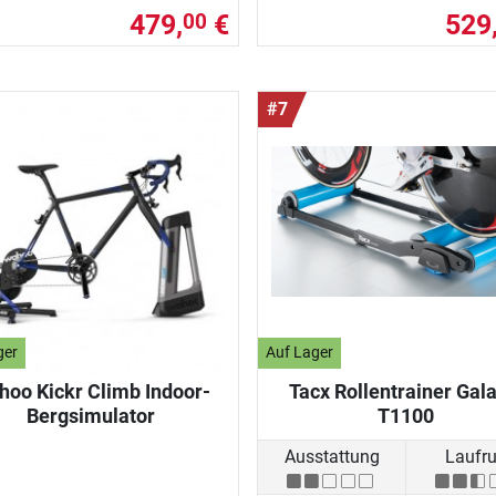
479,
€
529
00
#7
ger
Auf Lager
oo Kickr Climb Indoor-
Tacx Rollentrainer Gal
Bergsimulator
T1100
Ausstattung
Laufr