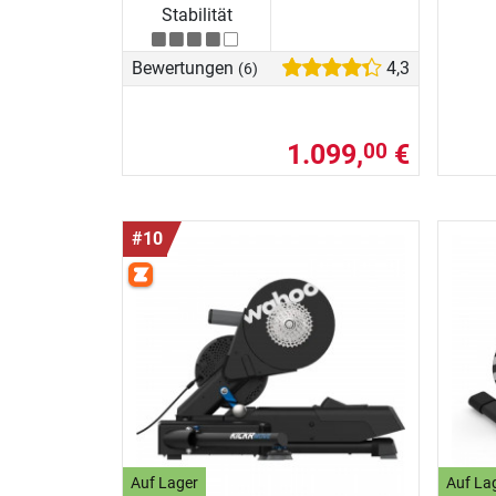
Stabilität
Bewertungen
4,3
(6)
1.099,
€
00
#10
Auf Lager
Auf La