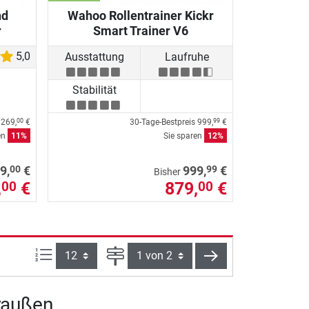
nd
Wahoo Rollentrainer Kickr
r
Smart Trainer V6
5,0
Ausstattung
Laufruhe
Stabilität
s
269,
€
30-Tage-Bestpreis
999,
€
00
99
en
11%
Sie sparen
12%
00
99
9,
€
999,
€
Bisher
,
€
879,
€
00
00
Artikel pro Seite:
Seite
weiter
draußen