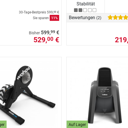
Stabilität
30-Tage-Bestpreis
599,
€
99
Bewertungen
(2)
Sie sparen
11%
99
599,
€
Bisher
529,
€
219
00
ger
Auf Lager