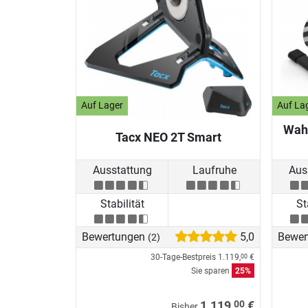
Auf Lager
Auf La
Waho
Tacx NEO 2T Smart
Ausstattung
Laufruhe
Aus
Stabilität
St
Bewertungen
5,0
Bewer
(2)
30-Tage-Bestpreis
1.119,
€
00
Sie sparen
25%
00
1.119,
€
Bisher