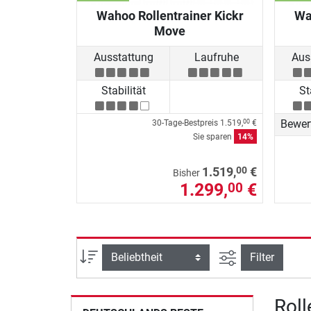
Wahoo Rollentrainer Kickr
Wa
Move
Ausstattung
Laufruhe
Aus
Stabilität
St
Bewer
30-Tage-Bestpreis
1.519,
€
00
Sie sparen
14%
00
1.519,
€
Bisher
1.299,
€
00
Ansicht filtern
Sortierung
Filter
Roll