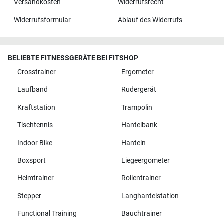
Versandkosten
Widerrufsrecht
Widerrufsformular
Ablauf des Widerrufs
BELIEBTE FITNESSGERÄTE BEI FITSHOP
Crosstrainer
Ergometer
Laufband
Rudergerät
Kraftstation
Trampolin
Tischtennis
Hantelbank
Indoor Bike
Hanteln
Boxsport
Liegeergometer
Heimtrainer
Rollentrainer
Stepper
Langhantelstation
Functional Training
Bauchtrainer