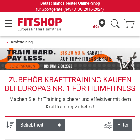
Deutschlands bester Online-Shop
für Sportgeräte (n-tv+DISQ 2016-2024)
69x
Krafttraining
ZUBEHÖR KRAFTTRAINING KAUFEN
BEI EUROPAS NR. 1 FÜR HEIMFITNESS
Machen Sie Ihr Training sicherer und effektiver mit dem
Krafttraining Zubehör!
Ansicht filte
Sortierung
Filter