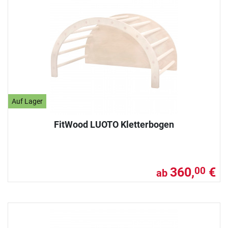
Auf Lager
FitWood LUOTO Kletterbogen
360,
€
00
ab