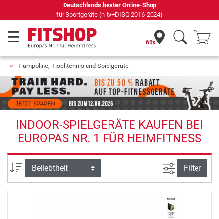
Deutschlands bester Online-Shop
für Sportgeräte (n-tv+DISQ 2016-2024)
69x
Trampoline, Tischtennis und Spielgeräte
INDOOR-SPIELGERÄTE KAUFEN BEI
EUROPAS NR. 1 FÜR HEIMFITNESS
Ansicht filte
Sortierung
Filter