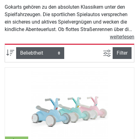
Gokarts gehören zu den absoluten Klassikern unter den
Spielfahrzeugen. Die sportlichen Spielautos versprechen
ein sicheres und aktives Spielvergnügen und wecken die
kindliche Abenteuerlust. Ob flottes Straßenrennen über die
Spielstraße, ein Race durch den Stadtpark oder eine
weiterlesen
Abenteuertour durchs Gelände: Die robusten
Spielfahrzeuge sind vielseitig einsetzbar und machen (fast)
Ansicht filte
Sortierung
Filter
alles mit. Die Gokarts in unserem Gokart Shop vereinen
höchste Sicherheitsstandards und langlebige Materialien
mit sportlichem Design und durchdachter Technologie –
das überzeugt Eltern und kleine Nachwuchs-Rennfahrer
gleichermaßen. Auf ins nächste Outdoor-Abenteuer!