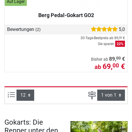
Auf Lager
Berg Pedal-Gokart GO2
Bewertungen
5,0
(2)
30-Tage-Bestpreis ab
89,
€
00
Sie sparen
22%
00
89,
€
Bisher ab
69,
€
00
ab
Artikel pro Seite:
Seite
Gokarts: Die
Renner unter den