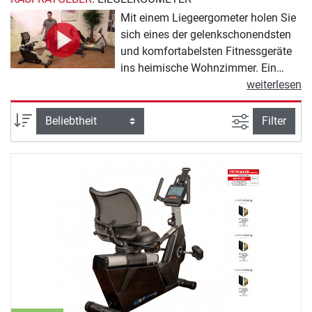
Mit einem Liegeergometer holen Sie
sich eines der gelenkschonendsten
und komfortabelsten Fitnessgeräte
ins heimische Wohnzimmer. Ein
Liegeergometer (bzw. Recumbent
weiterlesen
Bike) ermöglicht Ihnen nicht nur ein
ergonomisches Training zur
Ansicht filte
Sortierung
Filter
Verbesserung Ihrer Ausdauer. Auch
Ihre Muskulatur in den Beinen und
im Gesäß können Sie hiermit gezielt
stärken. Aufgrund seiner
rückenschonenden Konstruktion
eignet sich ein Liegeergometer
zudem ideal für therapeutische
Zwecke, zum Beispiel für Menschen,
die sich in der Rehabilitation
befinden oder trotz
Rückenproblemen nicht auf ein