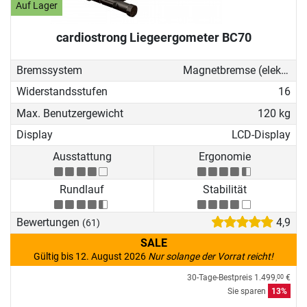
gelenkschonendes Fitnesstraining
Auf Lager
verzichten möchten.
cardiostrong Liegeergometer BC70
Bremssystem
Magnetbremse (elektronisch)
Widerstandsstufen
16
Max. Benutzergewicht
120 kg
Display
LCD-Display
Ausstattung
Ergonomie
Rundlauf
Stabilität
Bewertungen
4,9
(61)
SALE
Gültig bis 12. August 2026
Nur solange der Vorrat reicht!
30-Tage-Bestpreis
1.499,
€
00
Sie sparen
13%