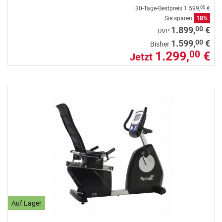
30-Tage-Bestpreis
1.599,
€
00
Sie sparen
18%
00
1.899,
€
UVP
00
1.599,
€
Bisher
1.299,
€
00
Jetzt
Auf Lager