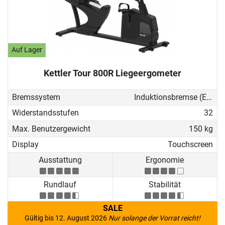
Auf Lager
Kettler Tour 800R Liegeergometer
Bremssystem
Induktionsbremse (EMS)
Widerstandsstufen
32
Max. Benutzergewicht
150 kg
Display
Touchscreen
Ausstattung
Ergonomie
Rundlauf
Stabilität
SALE
Gültig bis 12. August 2026
Nur solange der Vorrat reicht!