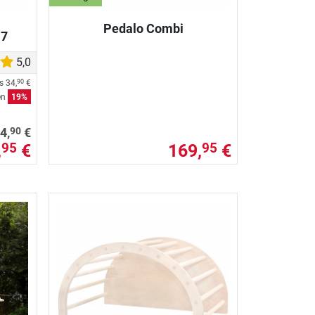
Pedalo Combi
 7
5,0
is
34,
€
90
en
19%
90
4,
€
,
€
169,
€
95
95