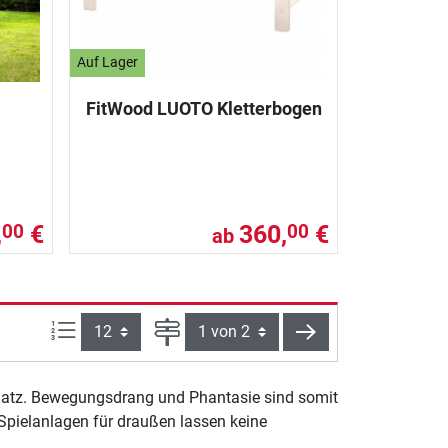
Auf Lager
FitWood LUOTO Kletterbogen
,
€
360,
€
00
00
ab
Artikel pro Seite:
Seite
weiter
platz. Bewegungsdrang und Phantasie sind somit
 Spielanlagen für draußen lassen keine