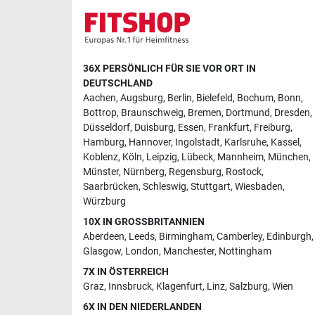
36X PERSÖNLICH FÜR SIE VOR ORT IN
DEUTSCHLAND
Aachen
,
Augsburg
,
Berlin
,
Bielefeld
,
Bochum
,
Bonn
,
Bottrop
,
Braunschweig
,
Bremen
,
Dortmund
,
Dresden
,
Düsseldorf
,
Duisburg
,
Essen
,
Frankfurt
,
Freiburg
,
Hamburg
,
Hannover
,
Ingolstadt
,
Karlsruhe
,
Kassel
,
Koblenz
,
Köln
,
Leipzig
,
Lübeck
,
Mannheim
,
München
,
Münster
,
Nürnberg
,
Regensburg
,
Rostock
,
Saarbrücken
,
Schleswig
,
Stuttgart
,
Wiesbaden
,
Würzburg
10X IN GROSSBRITANNIEN
Aberdeen
,
Leeds
,
Birmingham
,
Camberley
,
Edinburgh
,
Glasgow
,
London
,
Manchester
,
Nottingham
7X IN ÖSTERREICH
Graz
,
Innsbruck
,
Klagenfurt
,
Linz
,
Salzburg
,
Wien
6X IN DEN NIEDERLANDEN