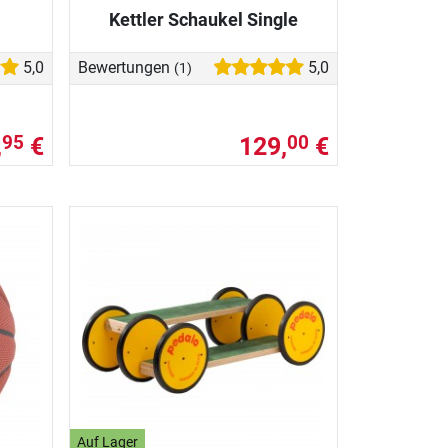
Kettler Schaukel Single
5,0
Bewertungen
5,0
(1)
,
€
129,
€
95
00
Auf Lager