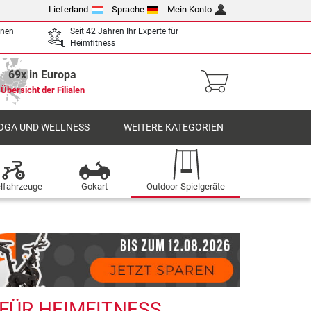
Lieferland
Sprache
Mein Konto
enen
Seit 42 Jahren Ihr Experte für
Heimfitness
69x in Europa
Übersicht der Filialen
OGA UND WELLNESS
WEITERE KATEGORIEN
elfahrzeuge
Gokart
Outdoor-Spielgeräte
 FÜR HEIMFITNESS