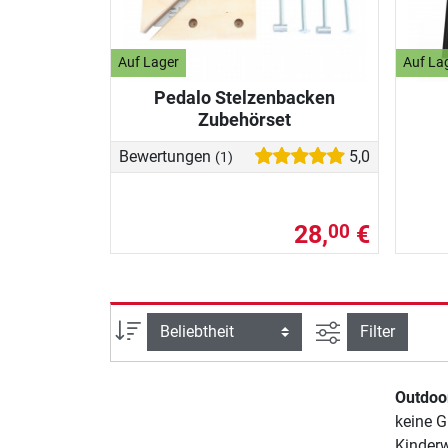
Auf Lager
Auf La
Pedalo Stelzenbacken
Zubehörset
Bewertungen
5,0
(1)
28,
€
00
Ansicht filtern
Sortierung
Filter
Outdoo
keine G
Kinder