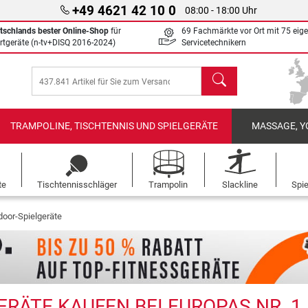
+49 4621 42 10 0
08:00 - 18:00 Uhr
tschlands bester Online-Shop
für
69 Fachmärkte vor Ort mit 75 eig
rtgeräte (n-tv+DISQ 2016-2024)
Servicetechnikern
Suchen
TRAMPOLINE, TISCHTENNIS UND SPIELGERÄTE
MASSAGE, Y
te
Tischtennisschläger
Trampolin
Slackline
Spi
door-Spielgeräte
RÄTE KAUFEN BEI EUROPAS NR. 1