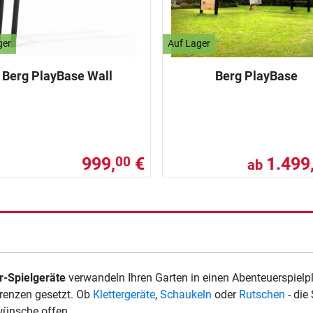
ger
Auf Lager
Berg PlayBase Wall
Berg PlayBase
999,
€
1.499
00
ab
r-Spielgeräte
verwandeln Ihren Garten in einen Abenteuerspiel
renzen gesetzt. Ob
Klettergeräte
,
Schaukeln
oder
Rutschen
- die
wünsche offen.