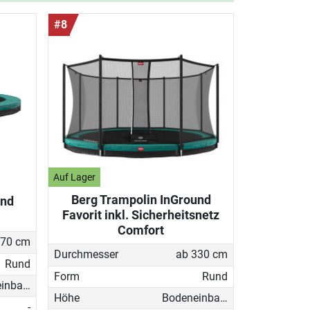
#8
Auf Lager
Berg Trampolin InGround
und
Favorit inkl. Sicherheitsnetz
Comfort
270 cm
Durchmesser
ab 330 cm
Rund
Form
Rund
Bodeneinbau-Trampolin
Höhe
Bodeneinbau-Trampolin
-