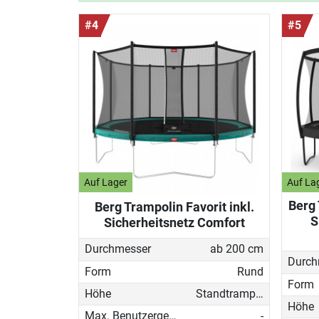
#4
#5
Auf Lager
Auf La
Berg 
Berg Trampolin Favorit inkl.
S
Sicherheitsnetz Comfort
Durchmesser
ab 200 cm
Durch
Form
Rund
Form
Höhe
Standtrampolin
Höhe
Max. Benutzergewicht
-