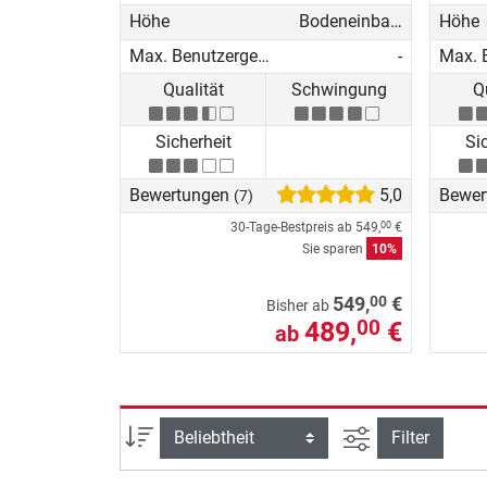
Höhe
Bodeneinbau-Trampolin
Höhe
Max. Benutzergewicht
-
Qualität
Schwingung
Q
Sicherheit
Si
Bewertungen
5,0
Bewer
(7)
30-Tage-Bestpreis ab
549,
€
00
Sie sparen
10%
00
549,
€
Bisher ab
489,
€
00
ab
Ansicht filtern
Sortierung
Filter