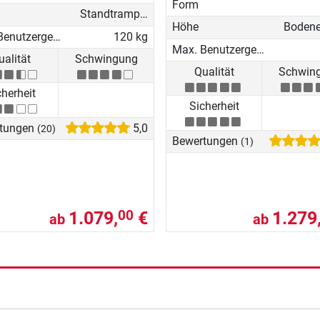
Form
Standtrampolin
Höhe
Max. Benutzergewicht
120 kg
Max. Benutzergewicht
ualität
Schwingung
Qualität
Schwin
cherheit
Sicherheit
tungen
5,0
(20)
Bewertungen
(1)
1.079,
€
1.279
00
ab
ab