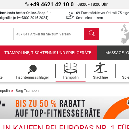
+49 4621 42 10 0
08:00 - 18:00 Uhr
tschlands bester Online-Shop
für
69 Fachmärkte vor Ort mit 75 eig
rtgeräte (n-tv+DISQ 2016-2024)
Servicetechnikern
Suchen
TRAMPOLINE, TISCHTENNIS UND SPIELGERÄTE
MASSAGE, Y
te
Tischtennisschläger
Trampolin
Slackline
Spi
mpolin
Berg Trampolin
IN KAUFEN BEI EUROPAS NR. 1 FÜ