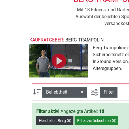
Mit 18 Fitness- und Garte
Auswahl der beliebten Spor
versandkost
KAUFRATGEBER
: BERG TRAMPOLIN
Berg Trampoline s
Sicherheitsnetz o
InGround-Version.
Altersgruppen.
Ansicht filtern
Sortierung
Filter
Filter aktiv!
Angezeigte Artikel:
18
Hersteller: Berg
Filter zurücksetzen