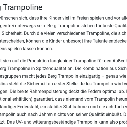
g Trampoline
wünschen sich, dass Ihre Kinder viel im Freien spielen und vor al
genfrei unterwegs sein. Berg Trampoline stehen für beste Quali
Sicherheit. Durch die vielen verschiedenen Trampoline, die sic
nterscheiden, können die Kinder unbesorgt ihre Talente entdecken
ns spielen lassen können.
t sich auf die Produktion langlebiger Trampoline für den Außenbe
Berg Trampoline in Spitzenqualität an. Die Kombination aus Sich
tersgruppen macht jedes Berg Trampolin einzigartig – genau wie I
ins steht die Sicherheit an erster Stelle: Jedes Trampolin wird 
gen. Die breite Rahmenpolsterung deckt die Federn optimal ab. D
tional erhältlich) garantiert, dass niemand vom Trampolin herun
tändiger Federstahl, ein stabiler Stahlrahmen und die achtfach
ampolin auch nach Jahren nichts von seiner Qualität einbüßt. Das
zt. Das UV- und witterungsbeständige Trampolin kann also pro