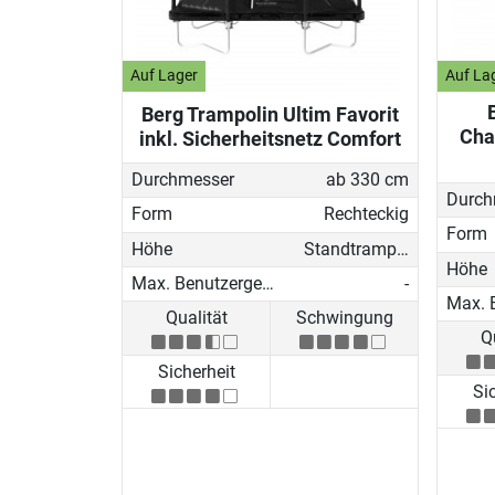
Auf Lager
Auf La
Berg Trampolin Ultim Favorit
Cha
inkl. Sicherheitsnetz Comfort
Durchmesser
ab 330 cm
Durch
Form
Rechteckig
Form
Höhe
Standtrampolin
Höhe
Max. Benutzergewicht
-
Qualität
Schwingung
Q
Sicherheit
Si