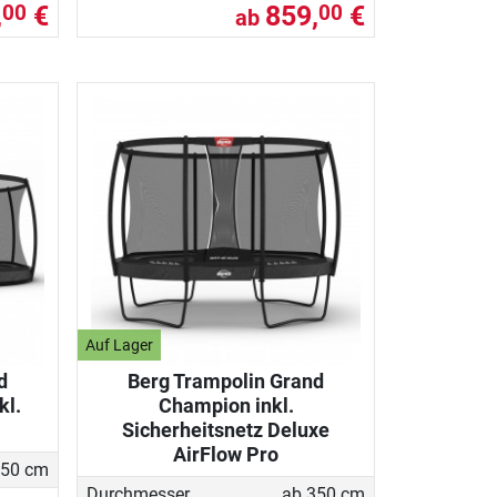
,
€
859,
€
00
00
ab
Auf Lager
d
Berg Trampolin Grand
kl.
Champion inkl.
Sicherheitsnetz Deluxe
AirFlow Pro
350 cm
Durchmesser
ab 350 cm