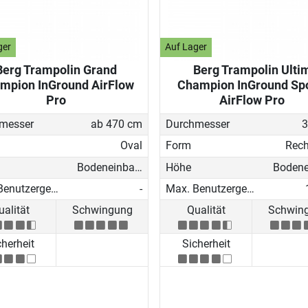
ger
Auf Lager
Berg Trampolin Grand
Berg Trampolin Ulti
mpion InGround AirFlow
Champion InGround Sp
Pro
AirFlow Pro
messer
ab 470 cm
Durchmesser
3
Oval
Form
Rech
Bodeneinbau-Trampolin
Höhe
Max. Benutzergewicht
-
Max. Benutzergewicht
ualität
Schwingung
Qualität
Schwin
cherheit
Sicherheit