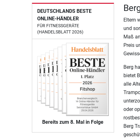
Ber
DEUTSCHLANDS BESTE
ONLINE-HÄNDLER
Eltern 
FÜR FITNESSGERÄTE
und sor
(HANDELSBLATT 2026)
Maß an 
Preis u
Gewisse
Berg ha
bietet 
alle Al
Trampol
unterzo
oder op
rostbes
Bereits zum 8. Mal in Folge
Berg Tr
geschüt