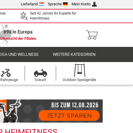
Lieferland
Sprache
Mein Konto
enen
Seit 42 Jahren Ihr Experte für
Heimfitness
69x in Europa
Übersicht der Filialen
OGA UND WELLNESS
WEITERE KATEGORIEN
elfahrzeuge
Gokart
Outdoor-Spielgeräte
R HEIMFITNESS