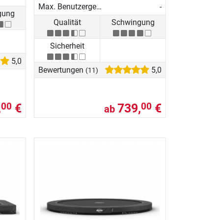
Max. Benutzergewicht
-
gung
Qualität
Schwingung
Sicherheit
5,0
Bewertungen
5,0
(11)
,
€
739,
€
00
00
ab