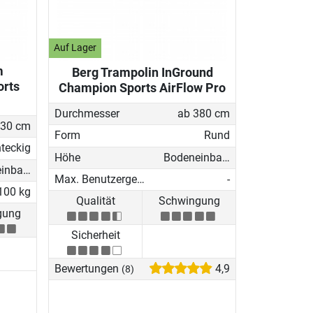
Auf Lager
m
Berg Trampolin InGround
orts
Champion Sports AirFlow Pro
Durchmesser
ab 380 cm
30 cm
Form
Rund
teckig
Höhe
Bodeneinbau-Trampolin
Bodeneinbau-Trampolin
Max. Benutzergewicht
-
100 kg
Qualität
Schwingung
gung
Sicherheit
Bewertungen
4,9
(8)