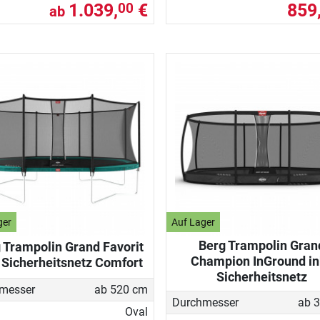
1.039,
€
859
00
ab
ger
Auf Lager
Berg Trampolin Gran
 Trampolin Grand Favorit
Champion InGround in
. Sicherheitsnetz Comfort
Sicherheitsnetz
messer
ab 520 cm
Durchmesser
ab 
Oval