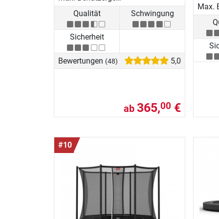
Qualität
Schwingung
Q
Sicherheit
Si
Bewertungen
5,0
(48)
365,
€
00
ab
#10