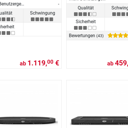
Max. Benutzergewicht
-
Qualität
Schwin
ualität
Schwingung
Sicherheit
cherheit
Bewertungen
(43)
1.119,
€
459
00
ab
ab