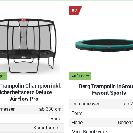
#7
ger
Auf Lager
Trampolin Champion inkl.
Berg Trampolin InGro
icherheitsnetz Deluxe
Favorit Sports
AirFlow Pro
Durchmesser
ab 
messer
ab 330 cm
Form
Rund
Höhe
Standtrampolin
Max. Benutzergewicht