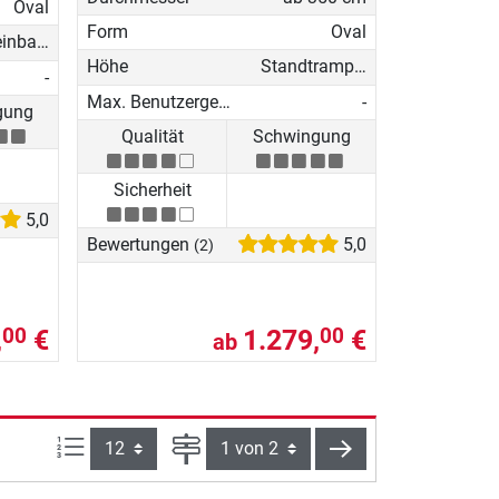
Oval
Form
Oval
Bodeneinbau-Trampolin
Höhe
Standtrampolin
-
Max. Benutzergewicht
-
gung
Qualität
Schwingung
Sicherheit
5,0
Bewertungen
5,0
(2)
,
€
1.279,
€
00
00
ab
Artikel pro Seite:
Seite
weiter