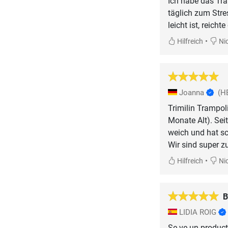
Ich habe das Tra
täglich zum Stre
leicht ist, reich
•
Hilfreich
Nic
Joanna
(H
Trimilin Trampol
Monate Alt). Sei
weich und hat sc
Wir sind super z
•
Hilfreich
Nic
B
LIDIA ROIG
Se ve un product