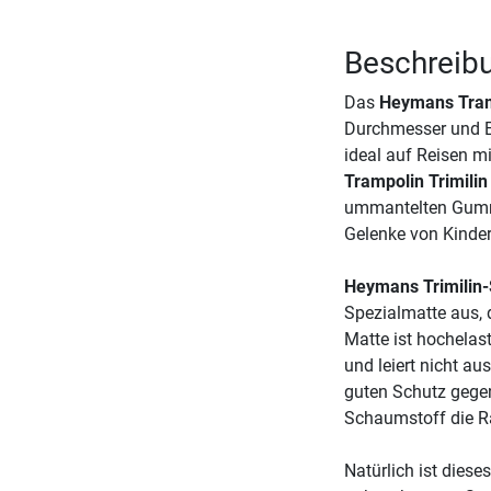
Beschreibu
Das
Heymans Tramp
Durchmesser und Ei
ideal auf Reisen 
Trampolin Trimilin
ummantelten Gummik
Gelenke von Kinder
Heymans Trimilin
Spezialmatte aus, 
Matte ist hochelas
und leiert nicht a
guten Schutz gegen
Schaumstoff die 
Natürlich ist diese