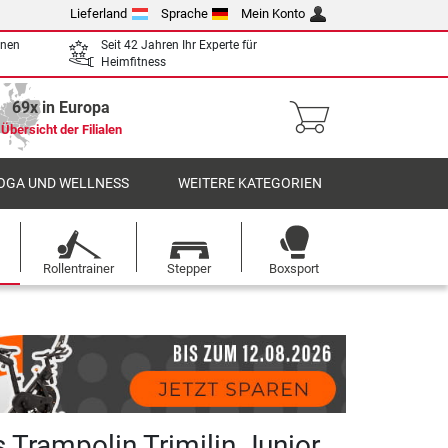
Lieferland
Sprache
Mein Konto
enen
Seit 42 Jahren Ihr Experte für
Heimfitness
69x in Europa
Übersicht der Filialen
OGA UND WELLNESS
WEITERE KATEGORIEN
Rollentrainer
Stepper
Boxsport
Trampolin Trimilin Junior