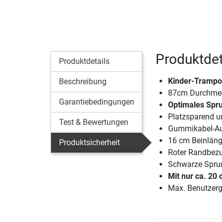
Produktdet
Produktdetails
Kinder-Trampol
Beschreibung
87cm Durchme
Garantiebedingungen
Optimales Spru
Platzsparend un
Test & Bewertungen
Gummikabel-A
16 cm Beinläng
Produktsicherheit
Roter Randbez
Schwarze Spru
Mit nur ca. 20
Max. Benutzerg