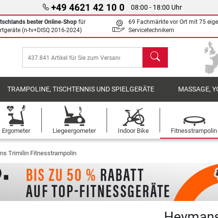
+49 4621 42 10 0
08:00 - 18:00 Uhr
tschlands bester Online-Shop
für
69 Fachmärkte vor Ort mit 75 eig
rtgeräte (n-tv+DISQ 2016-2024)
Servicetechnikern
Suchen
TRAMPOLINE, TISCHTENNIS UND SPIELGERÄTE
MASSAGE, Y
Ergometer
Liegeergometer
Indoor Bike
Fitnesstrampolin
s Trimilin Fitnesstrampolin
Heymans 