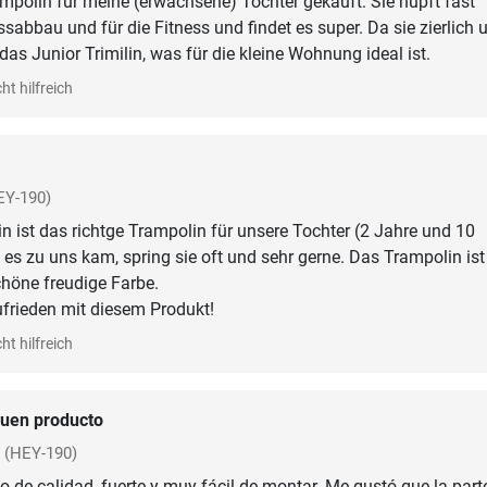
mpolin für meine (erwachsene) Tochter gekauft. Sie hüpft fast
ssabbau und für die Fitness und findet es super. Da sie zierlich 
te das Junior Trimilin, was für die kleine Wohnung ideal ist.
ht hilfreich
EY-190)
in ist das richtge Trampolin für unsere Tochter (2 Jahre und 10
t es zu uns kam, spring sie oft und sehr gerne. Das Trampolin ist
höne freudige Farbe.
ufrieden mit diesem Produkt!
ht hilfreich
uen producto
(HEY-190)
o de calidad, fuerte y muy fácil de montar. Me gustó que la part