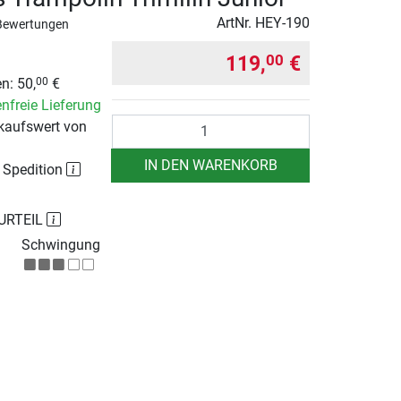
ArtNr.
HEY-190
Bewertungen
119,
€
00
n: 50,
€
00
nfreie Lieferung
Anzahl
kaufswert von
IN DEN WARENKORB
r Spedition
URTEIL
Schwingung