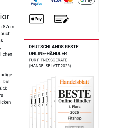
ior
en 87cm
t auch
ns
DEUTSCHLANDS BESTE
,
ONLINE-HÄNDLER
lichen
FÜR FITNESSGERÄTE
(HANDELSBLATT 2026)
artige
. Die
rück
rs
dicken