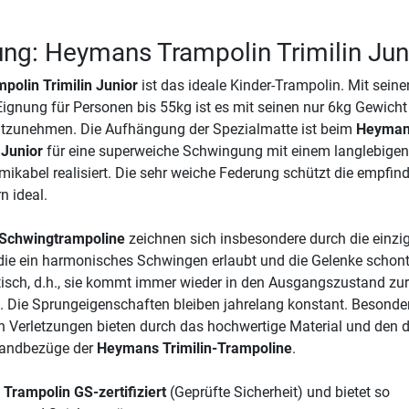
ng: Heymans Trampolin Trimilin Jun
olin Trimilin Junior
ist das ideale Kinder-Trampolin. Mit sein
gnung für Personen bis 55kg ist es mit seinen nur 6kg Gewich
mitzunehmen. Die Aufhängung der Spezialmatte ist beim
Heyma
 Junior
für eine superweiche Schwingung mit einem langlebigen
abel realisiert. Die sehr weiche Federung schützt die empfind
n ideal.
-Schwingtrampoline
zeichnen sich insbesondere durch die einzig
die ein harmonisches Schwingen erlaubt und die Gelenke schont
tisch, d.h., sie kommt immer wieder in den Ausgangszustand zu
us. Die Sprungeigenschaften bleiben jahrelang konstant. Besonde
 Verletzungen bieten durch das hochwertige Material und den 
Randbezüge der
Heymans Trimilin-Trampoline
.
s
Trampolin GS-zertifiziert
(Geprüfte Sicherheit) und bietet so