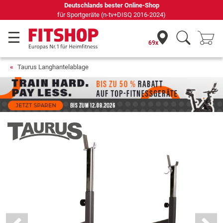
Seit 42 Jahren Ihr Experte für Heimfitness
69x
Taurus Langhantelablage