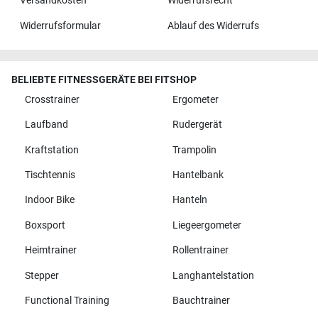
Versandkosten
Widerrufsrecht
Widerrufsformular
Ablauf des Widerrufs
BELIEBTE FITNESSGERÄTE BEI FITSHOP
Crosstrainer
Ergometer
Laufband
Rudergerät
Kraftstation
Trampolin
Tischtennis
Hantelbank
Indoor Bike
Hanteln
Boxsport
Liegeergometer
Heimtrainer
Rollentrainer
Stepper
Langhantelstation
Functional Training
Bauchtrainer