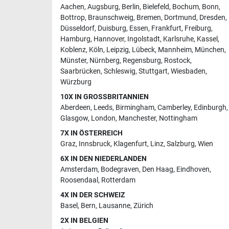
Aachen
,
Augsburg
,
Berlin
,
Bielefeld
,
Bochum
,
Bonn
,
Bottrop
,
Braunschweig
,
Bremen
,
Dortmund
,
Dresden
,
Düsseldorf
,
Duisburg
,
Essen
,
Frankfurt
,
Freiburg
,
Hamburg
,
Hannover
,
Ingolstadt
,
Karlsruhe
,
Kassel
,
Koblenz
,
Köln
,
Leipzig
,
Lübeck
,
Mannheim
,
München
,
Münster
,
Nürnberg
,
Regensburg
,
Rostock
,
Saarbrücken
,
Schleswig
,
Stuttgart
,
Wiesbaden
,
Würzburg
10X IN GROSSBRITANNIEN
Aberdeen
,
Leeds
,
Birmingham
,
Camberley
,
Edinburgh
,
Glasgow
,
London
,
Manchester
,
Nottingham
7X IN ÖSTERREICH
Graz
,
Innsbruck
,
Klagenfurt
,
Linz
,
Salzburg
,
Wien
6X IN DEN NIEDERLANDEN
Amsterdam
,
Bodegraven
,
Den Haag
,
Eindhoven
,
Roosendaal
,
Rotterdam
4X IN DER SCHWEIZ
Basel
,
Bern
,
Lausanne
,
Zürich
2X IN BELGIEN