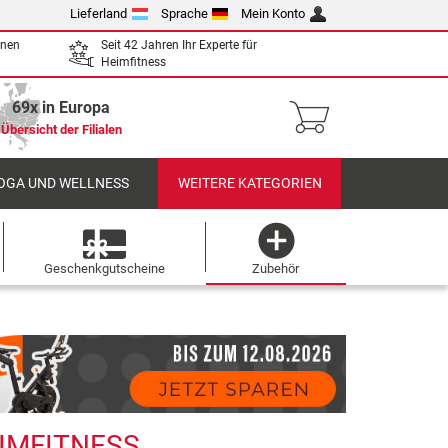
Lieferland
Sprache
Mein Konto
enen
Seit 42 Jahren Ihr Experte für
Heimfitness
69x in Europa
Übersicht der Filialen
OGA UND WELLNESS
WEITERE KATEGORIEN
Geschenkgutscheine
Zubehör
EIMFITNESS