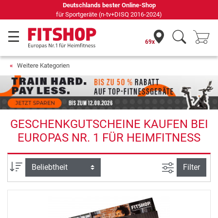
Deutschlands bester Online-Shop
für Sportgeräte (n-tv+DISQ 2016-2024)
69x
Weitere Kategorien
GESCHENKGUTSCHEINE KAUFEN BEI
EUROPAS NR. 1 FÜR HEIMFITNESS
Ansicht filte
Sortierung
Filter