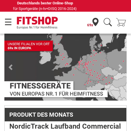
Seit 42 Jahren Ihr Experte für Heimfitness
69x
Previous
Next
PRODUKT DES MONATS
NordicTrack Laufband Commercial