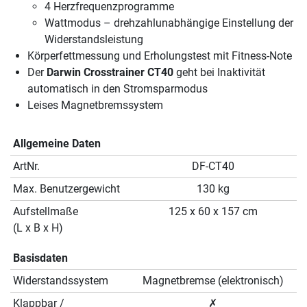
4 Herzfrequenzprogramme
Wattmodus – drehzahlunabhängige Einstellung der
Widerstandsleistung
Körperfettmessung und Erholungstest mit Fitness-Note
Der
Darwin Crosstrainer CT40
geht bei Inaktivität
automatisch in den Stromsparmodus
Leises Magnetbremssystem
Allgemeine Daten
ArtNr.
DF-CT40
Max. Benutzergewicht
130 kg
Aufstellmaße
125 x 60 x 157 cm
(L x B x H)
Basisdaten
Widerstandssystem
Magnetbremse (elektronisch)
Klappbar /
✗