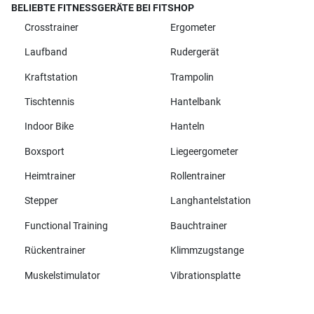
BELIEBTE FITNESSGERÄTE BEI FITSHOP
Crosstrainer
Ergometer
Laufband
Rudergerät
Kraftstation
Trampolin
Tischtennis
Hantelbank
Indoor Bike
Hanteln
Boxsport
Liegeergometer
Heimtrainer
Rollentrainer
Stepper
Langhantelstation
Functional Training
Bauchtrainer
Rückentrainer
Klimmzugstange
Muskelstimulator
Vibrationsplatte
Alle Marken