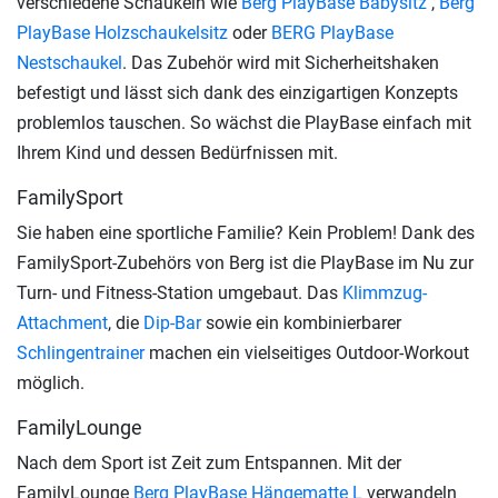
verschiedene Schaukeln wie
Berg PlayBase Babysitz
,
Berg
PlayBase Holzschaukelsitz
oder
BERG PlayBase
Nestschaukel
. Das Zubehör wird mit Sicherheitshaken
befestigt und lässt sich dank des einzigartigen Konzepts
problemlos tauschen. So wächst die PlayBase einfach mit
Ihrem Kind und dessen Bedürfnissen mit.
FamilySport
Sie haben eine sportliche Familie? Kein Problem! Dank des
FamilySport-Zubehörs von Berg ist die PlayBase im Nu zur
Turn- und Fitness-Station umgebaut. Das
Klimmzug-
Attachment
, die
Dip-Bar
sowie ein kombinierbarer
Schlingentrainer
machen ein vielseitiges Outdoor-Workout
möglich.
FamilyLounge
Nach dem Sport ist Zeit zum Entspannen. Mit der
FamilyLounge
Berg PlayBase Hängematte L
verwandeln