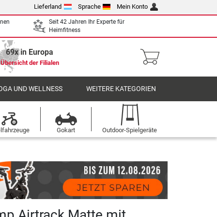
Lieferland
Sprache
Mein Konto
enen
Seit 42 Jahren Ihr Experte für
Heimfitness
69x in Europa
Übersicht der Filialen
OGA UND WELLNESS
WEITERE KATEGORIEN
elfahrzeuge
Gokart
Outdoor-Spielgeräte
mp Airtrack Matte mit