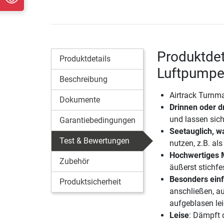
Produktdet
Produktdetails
Luftpump
Beschreibung
Airtrack Turnma
Dokumente
Drinnen oder 
und lassen sich
Garantiebedingungen
Seetauglich, w
Test & Bewertungen
nutzen, z.B. a
Hochwertiges M
Zubehör
äußerst stichfes
Besonders einf
Produktsicherheit
anschließen, au
aufgeblasen le
Leise
: Dämpft 