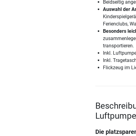
Beidseitig ange
Auswahl der A
Kinderspielger
Ferienclubs, Wa
Besonders leic
zusammenlegen 
transportieren.
Inkl. Luftpumpe
Inkl. Tragetas
Flickzeug im L
Beschreibu
Luftpump
Die platzspare