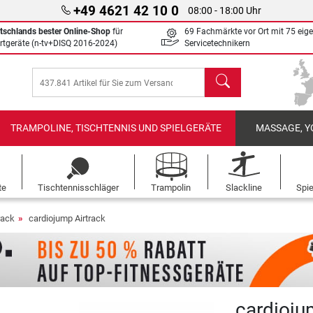
+49 4621 42 10 0
08:00 - 18:00 Uhr
tschlands bester Online-Shop
für
69 Fachmärkte vor Ort mit 75 eig
rtgeräte (n-tv+DISQ 2016-2024)
Servicetechnikern
Suchen
TRAMPOLINE, TISCHTENNIS UND SPIELGERÄTE
MASSAGE, Y
te
Tischtennisschläger
Trampolin
Slackline
Spi
rack
cardiojump Airtrack
cardioju