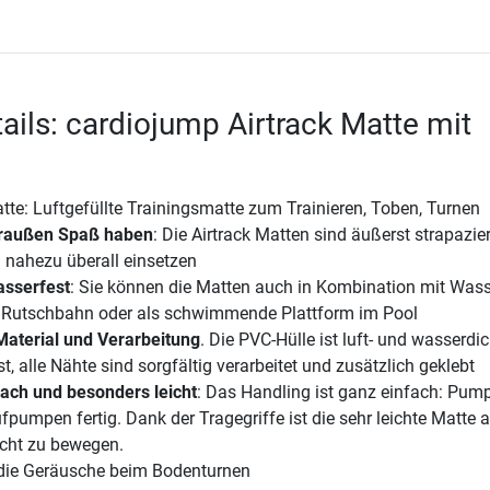
ails: cardiojump Airtrack Matte mit
e
tte: Luftgefüllte Trainingsmatte zum Trainieren, Toben, Turnen
draußen Spaß haben
: Die Airtrack Matten sind äußerst strapazie
 nahezu überall einsetzen
asserfest
: Sie können die Matten auch in Kombination mit Was
ls Rutschbahn oder als schwimmende Plattform im Pool
aterial und Verarbeitung
. Die PVC-Hülle ist luft- und wasserdi
t, alle Nähte sind sorgfältig verarbeitet und zusätzlich geklebt
ach und besonders leicht
: Das Handling ist ganz einfach: Pum
fpumpen fertig. Dank der Tragegriffe ist die sehr leichte Matte 
icht zu bewegen.
die Geräusche beim Bodenturnen