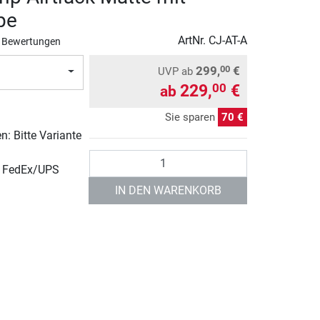
pe
ArtNr.
CJ-AT-A
 Bewertungen
299,
€
00
UVP
ab
229,
€
00
ab
Sie sparen
70 €
: Bitte Variante
Anzahl
r FedEx/UPS
IN DEN WARENKORB