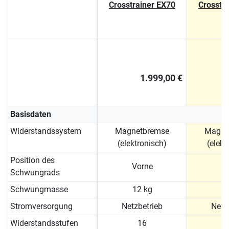
Crosstrainer EX70
Crosstr
1.999,00 €
Basisdaten
Widerstandssystem
Magnetbremse
Magne
(elektronisch)
(elekt
Position des
Vorne
Schwungrads
Schwungmasse
12 kg
1
Stromversorgung
Netzbetrieb
Netz
Widerstandsstufen
16