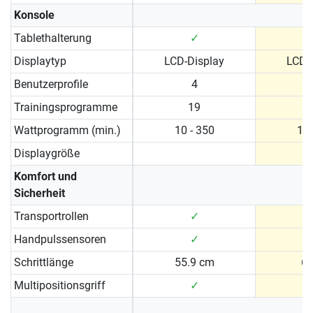
Konsole
Tablethalterung
✓
Displaytyp
LCD-Display
LCD-
Benutzerprofile
4
Trainingsprogramme
19
Wattprogramm (min.)
10 - 350
10 
Displaygröße
Komfort und
Sicherheit
Transportrollen
✓
Handpulssensoren
✓
Schrittlänge
55.9 cm
6
Multipositionsgriff
✓