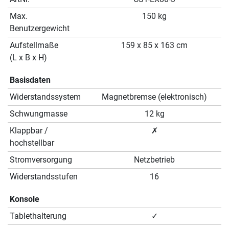
Max.
150 kg
Benutzergewicht
Aufstellmaße
159 x 85 x 163 cm
(L x B x H)
Basisdaten
Widerstandssystem
Magnetbremse (elektronisch)
Schwungmasse
12 kg
Klappbar /
✗
hochstellbar
Stromversorgung
Netzbetrieb
Widerstandsstufen
16
Konsole
Tablethalterung
✓