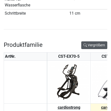
Wasserflasche
Schrittbreite
11 cm
Produktfamilie
Vergrößern
ArtNr.
CST-EX70-5
CST-
cardiostrong
cardi