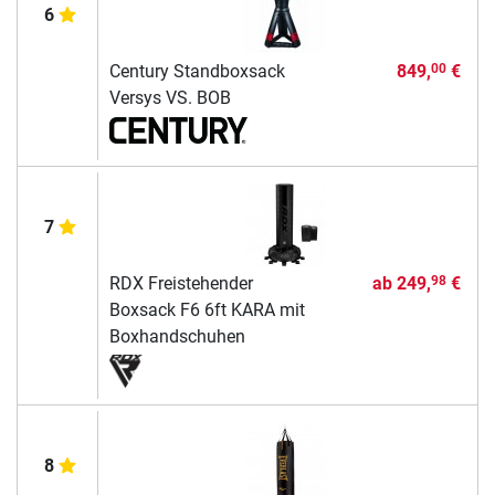
6
Century Standboxsack
849,
€
00
Versys VS. BOB
7
RDX Freistehender
ab
249,
€
98
Boxsack F6 6ft KARA mit
Boxhandschuhen
8