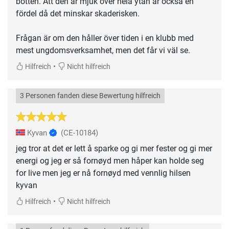
botten. Att den är mjuk över hela ytan är också en
fördel då det minskar skaderisken.
Frågan är om den håller över tiden i en klubb med
mest ungdomsverksamhet, men det får vi väl se.
•
Hilfreich
Nicht hilfreich
3 Personen fanden diese Bewertung hilfreich
Kyvan
(CE-10184)
jeg tror at det er lett å sparke og gi mer fester og gi mer
energi og jeg er så fornøyd men håper kan holde seg
for live men jeg er nå fornøyd med vennlig hilsen
kyvan
•
Hilfreich
Nicht hilfreich