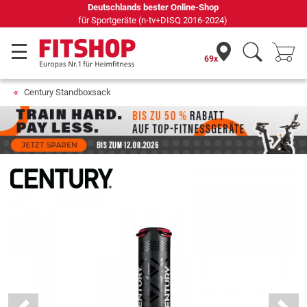
Seit 42 Jahren Ihr Experte für Heimfitness
69x
Century Standboxsack