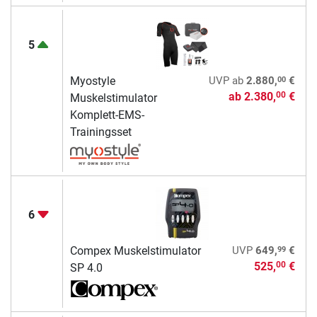
5
00
Myostyle
UVP
ab
2.880,
€
ab
2.380,
€
00
Muskelstimulator
Komplett-EMS-
Trainingsset
6
99
Compex Muskelstimulator
UVP
649,
€
525,
€
00
SP 4.0