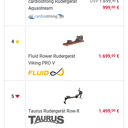
00
cardiostrong Rudergerät
UVP
1.699,
€
999,
€
00
Aquastream
4
Fluid Rower Rudergerät
1.699,
€
00
Viking PRO V
5
Taurus Rudergerät Row-X
1.499,
€
00