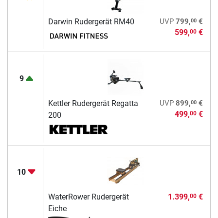
00
Darwin Rudergerät RM40
UVP
799,
€
599,
€
00
9
00
Kettler Rudergerät Regatta
UVP
899,
€
499,
€
00
200
10
WaterRower Rudergerät
1.399,
€
00
Eiche