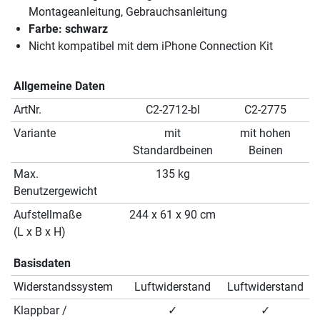
Montageanleitung, Gebrauchsanleitung
Farbe: schwarz
Nicht kompatibel mit dem iPhone Connection Kit
Allgemeine Daten
ArtNr.
C2-2712-bl
C2-2775
Variante
mit
mit hohen
Standardbeinen
Beinen
Max.
135 kg
Benutzergewicht
Aufstellmaße
244 x 61 x 90 cm
(L x B x H)
Basisdaten
Widerstandssystem
Luftwiderstand
Luftwiderstand
Klappbar /
✓
✓