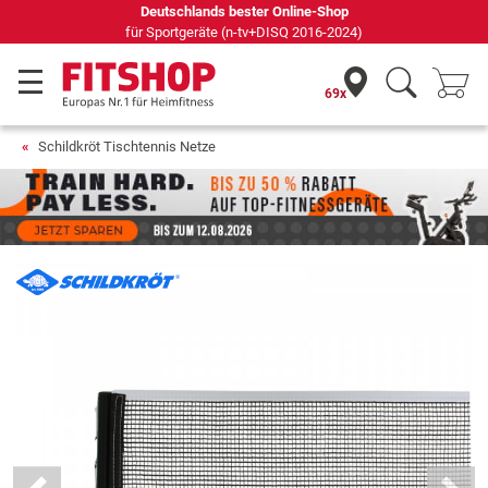
Deutschlands bester Online-Shop
für Sportgeräte (n-tv+DISQ 2016-2024)
69x
Schildkröt Tischtennis Netze