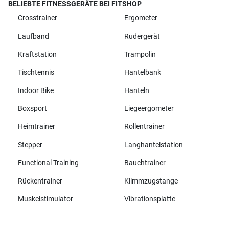
BELIEBTE FITNESSGERÄTE BEI FITSHOP
Crosstrainer
Ergometer
Laufband
Rudergerät
Kraftstation
Trampolin
Tischtennis
Hantelbank
Indoor Bike
Hanteln
Boxsport
Liegeergometer
Heimtrainer
Rollentrainer
Stepper
Langhantelstation
Functional Training
Bauchtrainer
Rückentrainer
Klimmzugstange
Muskelstimulator
Vibrationsplatte
Alle Marken