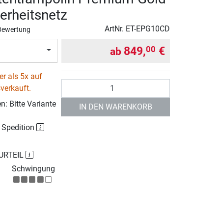
herheitsnetz
ArtNr.
ET-EPG10CD
Bewertung
849,
€
00
ab
r als 5x auf
Anzahl
verkauft.
: Bitte Variante
IN DEN WARENKORB
r Spedition
URTEIL
Schwingung