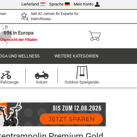
Lieferland
Sprache
Mein Konto
enen
Seit 42 Jahren Ihr Experte für
Heimfitness
69x in Europa
Übersicht der Filialen
OGA UND WELLNESS
WEITERE KATEGORIEN
elfahrzeuge
Gokart
Outdoor-Spielgeräte
tentrampolin Premium Gold