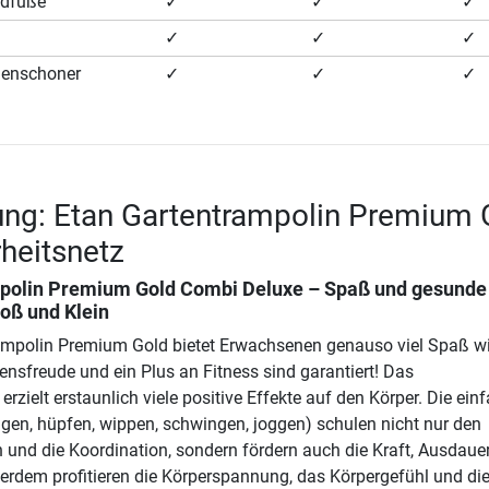
ndfüße
✓
✓
✓
✓
✓
✓
denschoner
✓
✓
✓
ung: Etan Gartentrampolin Premium 
rheitsnetz
polin Premium Gold Combi Deluxe – Spaß und gesunde
oß und Klein
ampolin Premium Gold bietet Erwachsenen genauso viel Spaß w
ensfreude und ein Plus an Fitness sind garantiert! Das
rzielt erstaunlich viele positive Effekte auf den Körper. Die ein
en, hüpfen, wippen, schwingen, joggen) schulen nicht nur den
 und die Koordination, sondern fördern auch die Kraft, Ausdaue
erdem profitieren die Körperspannung, das Körpergefühl und di