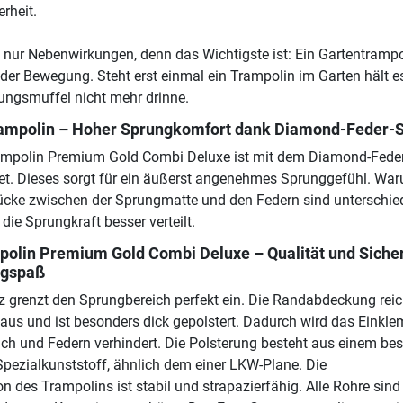
rheit.
s nur Nebenwirkungen, denn das Wichtigste ist: Ein Gartentrampo
 der Bewegung. Steht erst einmal ein Trampolin im Garten hält e
ungsmuffel nicht mehr drinne.
rampolin – Hoher Sprungkomfort dank Diamond-Feder-
ampolin Premium Gold Combi Deluxe ist mit dem Diamond-Feder
et. Dieses sorgt für ein äußerst angenehmes Sprunggefühl. Wa
ücke zwischen der Sprungmatte und den Federn sind unterschie
die Sprungkraft besser verteilt.
polin Premium Gold Combi Deluxe – Qualität und Sicher
ngspaß
z grenzt den Sprungbereich perfekt ein. Die Randabdeckung reic
naus und ist besonders dick gepolstert. Dadurch wird das Eink
h und Federn verhindert. Die Polsterung besteht aus einem be
Spezialkunststoff, ähnlich dem einer LKW-Plane. Die
 des Trampolins ist stabil und strapazierfähig. Alle Rohre sind