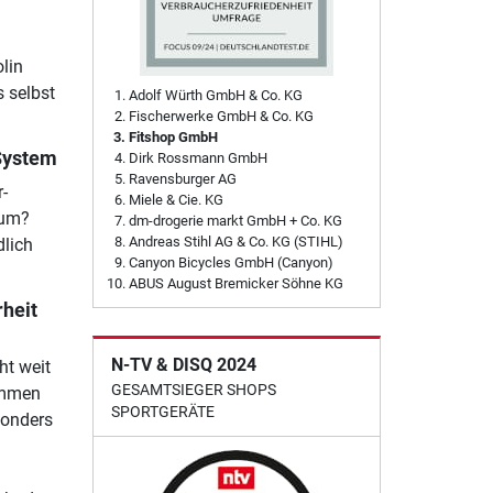
lin
s selbst
Adolf Würth GmbH & Co. KG
Fischerwerke GmbH & Co. KG
Fitshop GmbH
System
Dirk Rossmann GmbH
Ravensburger AG
-
Miele & Cie. KG
rum?
dm-drogerie markt GmbH + Co. KG
Andreas Stihl AG & Co. KG (STIHL)
dlich
Canyon Bicycles GmbH (Canyon)
ABUS August Bremicker Söhne KG
heit
N-TV & DISQ 2024
ht weit
GESAMTSIEGER SHOPS
lemmen
SPORTGERÄTE
sonders