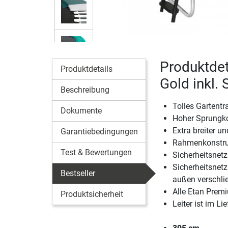
Produktdet
Produktdetails
Gold inkl. 
Beschreibung
Tolles Gartent
Dokumente
Hoher Sprungk
Extra breiter u
Garantiebedingungen
Rahmenkonstrukt
Test & Bewertungen
Sicherheitsnetz
Sicherheitsnet
Bestseller
außen verschli
Alle Etan Prem
Produktsicherheit
Leiter ist im L