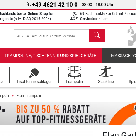
+49 4621 42 10 0
08:00 - 18:00 Uhr
tschlands bester Online-Shop
für
69 Fachmärkte vor Ort mit 75 eig
rtgeräte (n-tv+DISQ 2016-2024)
Servicetechnikern
Suchen
TRAMPOLINE, TISCHTENNIS UND SPIELGERÄTE
MASSAGE, Y
te
Tischtennisschläger
Trampolin
Slackline
Spi
mpolin
Etan Trampolin
Etan Gar