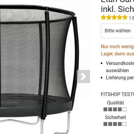
inkl. Sic
1 
Bitte wählen
Nur noch wenige
Lager, dann aus
Versandkosten
auswählen
Lieferung pe
Next
FITSHOP TEST
Qualität
Sicherheit