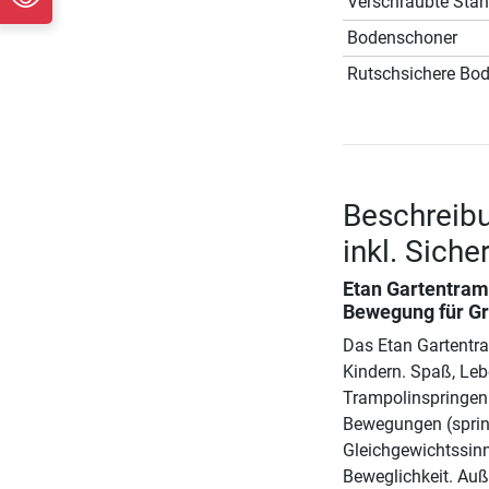
Verschraubte Sta
Bodenschoner
Rutschsichere Bo
Beschreib
inkl. Siche
Etan Gartentram
Bewegung für Gr
Das Etan Gartentr
Kindern. Spaß, Leb
Trampolinspringen e
Bewegungen (spring
Gleichgewichtssinn
Beweglichkeit. Auß