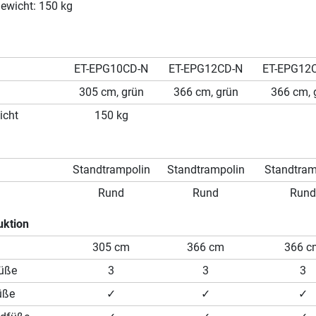
ewicht: 150 kg
ET-EPG10CD-N
ET-EPG12CD-N
ET-EPG12
305 cm, grün
366 cm, grün
366 cm, 
icht
150 kg
Standtrampolin
Standtrampolin
Standtram
Rund
Rund
Run
uktion
305 cm
366 cm
366 c
füße
3
3
3
üße
✓
✓
✓