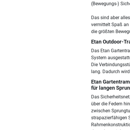
(Bewegungs-) Siche
Das sind aber alle
vermittelt Spaß an
die größten Beweg
Etan Outdoor-T
Das Etan Gartentr
System ausgestatt
Die Verbindungsst
lang. Dadurch wird 
Etan Gartentram
für langen Spru
Das Sicherheitsnet
über die Federn hi
zwischen Sprungtuc
strapazierfähigen 
Rahmenkonstruktion