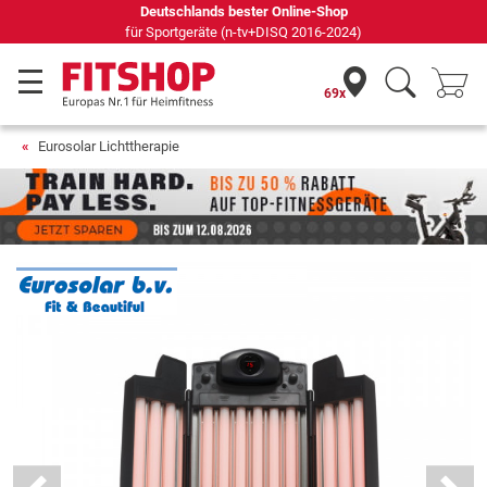
Deutschlands bester Online-Shop
für Sportgeräte (n-tv+DISQ 2016-2024)
69x
Eurosolar Lichttherapie