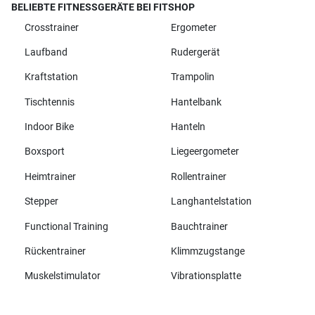
BELIEBTE FITNESSGERÄTE BEI FITSHOP
Crosstrainer
Ergometer
Laufband
Rudergerät
Kraftstation
Trampolin
Tischtennis
Hantelbank
Indoor Bike
Hanteln
Boxsport
Liegeergometer
Heimtrainer
Rollentrainer
Stepper
Langhantelstation
Functional Training
Bauchtrainer
Rückentrainer
Klimmzugstange
Muskelstimulator
Vibrationsplatte
Alle Marken