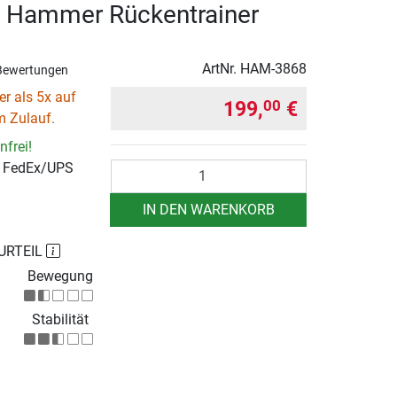
y Hammer Rückentrainer
ArtNr.
HAM-3868
Bewertungen
r als 5x auf
199,
€
00
m Zulauf.
frei!
r FedEx/UPS
Anzahl
IN DEN WARENKORB
URTEIL
Bewegung
Stabilität