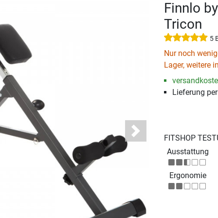
Finnlo b
Tricon
5 
Nur noch wenige
Lager, weitere i
versandkosten
Lieferung pe
Next
FITSHOP TEST
Ausstattung
Ergonomie