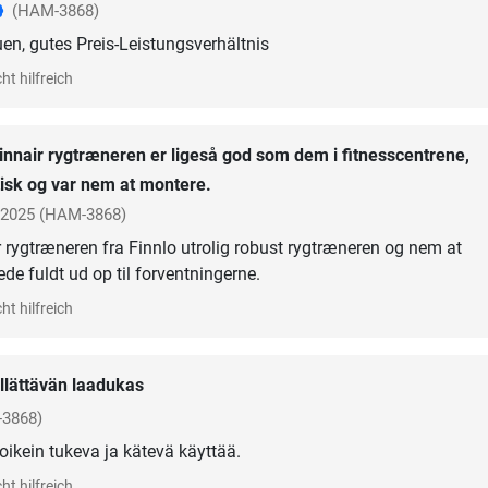
(HAM-3868)
n, gutes Preis-Leistungsverhältnis
ht hilfreich
innair rygtræneren er ligeså god som dem i fitnesscentrene,
tisk og var nem at montere.
 2025
(HAM-3868)
or rygtræneren fra Finnlo utrolig robust rygtræneren og nem at
vede fuldt ud op til forventningerne.
ht hilfreich
llättävän laadukas
3868)
ikein tukeva ja kätevä käyttää.
ht hilfreich