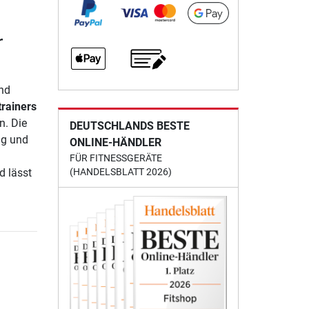
r
und
trainers
n. Die
DEUTSCHLANDS BESTE
ng und
ONLINE-HÄNDLER
FÜR FITNESSGERÄTE
d lässt
(HANDELSBLATT 2026)