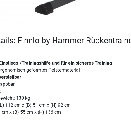
ails: Finnlo by Hammer Rückentrain
 Einstiegs-/Trainingshilfe und für ein sicheres Training
ergonomisch geformtes Polstermaterial
erstellbar
lappbar
t
ewicht: 130 kg
(L) 112 cm x (B) 51 cm x (H) 92 cm
1 cm x (B) 55 cm x (H) 136 cm