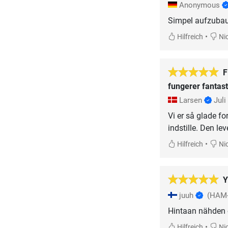
Anonymous
Simpel aufzubaue
•
Hilfreich
Nic
F
fungerer fantas
Larsen
Juli
Vi er så glade f
indstille. Den le
•
Hilfreich
Nic
Y
juuh
(HAM-
Hintaan nähden o
•
Hilfreich
Nic