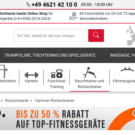
+49 4621 42 10 0
09:00 - 18:00 Uhr
tschlands bester Online-Shop
für
69 Fachmärkte vor Ort mit 75 eig
rtgeräte (n-tv+DISQ 2016-2024)
Servicetechnikern
Suchen
TRAMPOLINE, TISCHTENNIS UND SPIELGERÄTE
MASSAGE, Y
elstation
Hanteln
Functional
Bauchtrainer und
Klimmzugst
Training
Rückentrainer
Rückentrainer
Hammer Rückentrainer