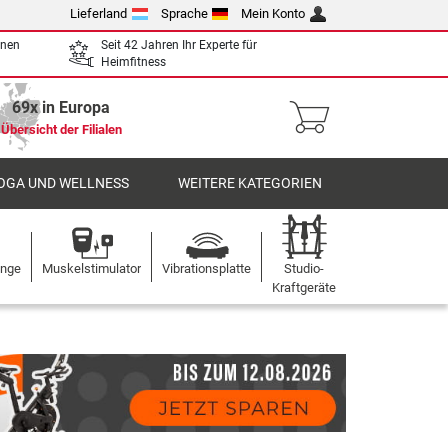
Lieferland
Sprache
Mein Konto
enen
Seit 42 Jahren Ihr Experte für
Heimfitness
69x in Europa
Übersicht der Filialen
OGA UND WELLNESS
WEITERE KATEGORIEN
ange
Muskelstimulator
Vibrationsplatte
Studio-
Kraftgeräte