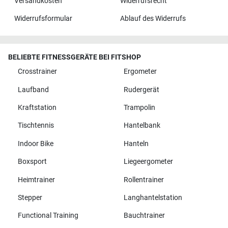
Versandkosten
Widerrufsrecht
Widerrufsformular
Ablauf des Widerrufs
BELIEBTE FITNESSGERÄTE BEI FITSHOP
Crosstrainer
Ergometer
Laufband
Rudergerät
Kraftstation
Trampolin
Tischtennis
Hantelbank
Indoor Bike
Hanteln
Boxsport
Liegeergometer
Heimtrainer
Rollentrainer
Stepper
Langhantelstation
Functional Training
Bauchtrainer