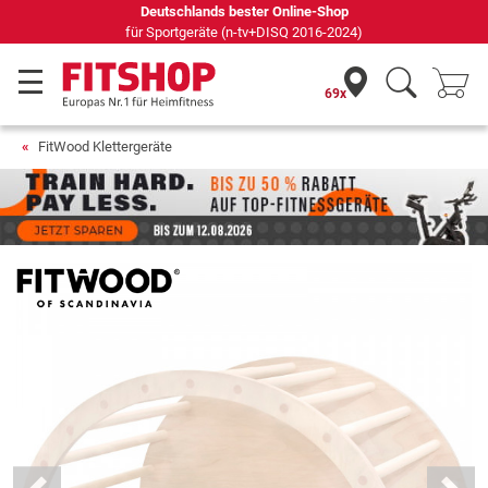
Deutschlands bester Online-Shop
für Sportgeräte (n-tv+DISQ 2016-2024)
69x
FitWood Klettergeräte