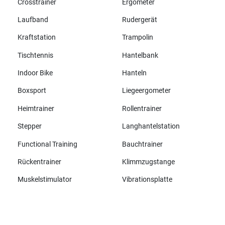
Crosstrainer
Ergometer
Laufband
Rudergerät
Kraftstation
Trampolin
Tischtennis
Hantelbank
Indoor Bike
Hanteln
Boxsport
Liegeergometer
Heimtrainer
Rollentrainer
Stepper
Langhantelstation
Functional Training
Bauchtrainer
Rückentrainer
Klimmzugstange
Muskelstimulator
Vibrationsplatte
Alle Marken